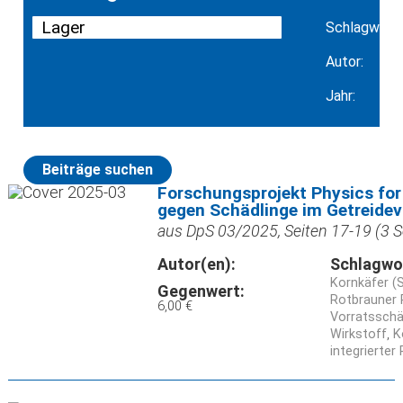
Schlagwort:
Autor:
Jahr:
Beiträge suchen
Forschungsprojekt Physics fo
gegen Schädlinge im Getreidev
aus DpS 03/2025, Seiten 17-19 (3 S
Autor(en):
Schlagwo
Kornkäfer (S
Gegenwert:
Rotbrauner 
6,00 €
Vorratsschä
Wirkstoff
K
integrierter