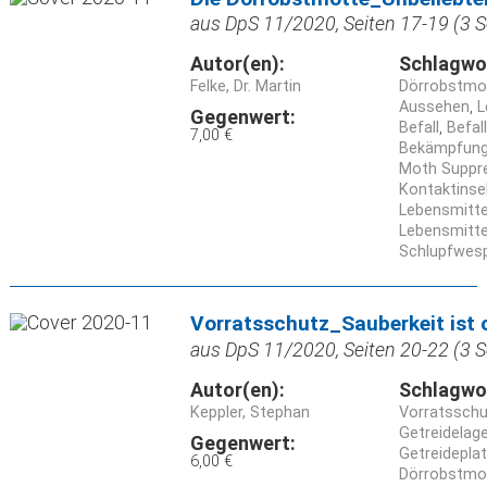
aus DpS 11/2020, Seiten 17-19 (3 S
Autor(en):
Schlagwo
Felke, Dr. Martin
Dörrobstmott
Aussehen
L
Gegenwert:
Befall
Befal
7,00 €
Bekämpfung
Moth Suppr
Kontaktinse
Lebensmitte
Lebensmitte
Schlupfwes
Vorratsschutz_Sauberkeit ist 
aus DpS 11/2020, Seiten 20-22 (3 S
Autor(en):
Schlagwo
Keppler, Stephan
Vorratssch
Getreidelag
Gegenwert:
Getreidepla
6,00 €
Dörrobstmott