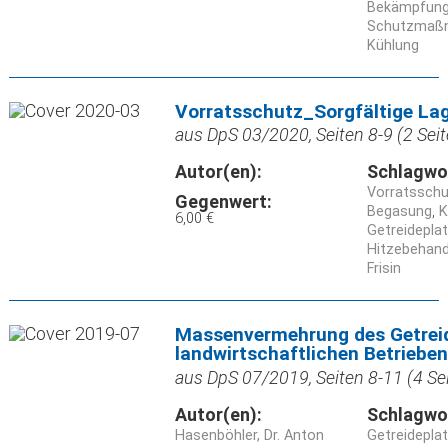
Bekämpfun
Schutzmaß
Kühlung
Vorratsschutz_Sorgfältige Lag
aus DpS 03/2020, Seiten 8-9 (2 Seit
Autor(en):
Schlagwo
Vorratssch
Gegenwert:
Begasung
K
6,00 €
Getreidepla
Hitzebehand
Frisin
Massenvermehrung des Getreid
landwirtschaftlichen Betriebe
aus DpS 07/2019, Seiten 8-11 (4 Se
Autor(en):
Schlagwo
Hasenböhler, Dr. Anton
Getreidepla