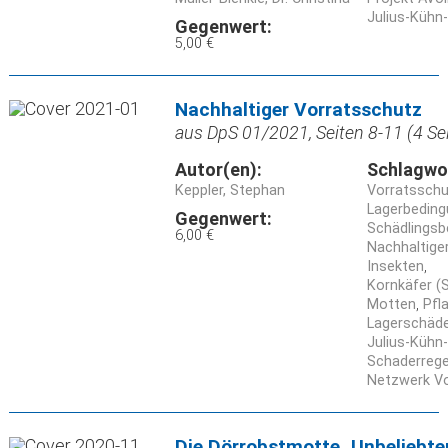
Julius-Kühn-
Gegenwert:
5,00 €
Nachhaltiger Vorratsschutz
aus DpS 01/2021, Seiten 8-11 (4 Se
Autor(en):
Schlagwo
Keppler, Stephan
Vorratssch
Lagerbedin
Gegenwert:
Schädlingsbe
6,00 €
Nachhaltige
Insekten
Kornkäfer (S
Motten
Pfl
Lagerschäd
Julius-Kühn-
Schaderrege
Netzwerk Vo
Die Dörrobstmotte_Unbeliebte