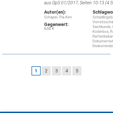
aus DpS 01/2017, Seiten 10-13 (4 S
Autor(en):
Schlagwo
Schaper, Pia-Kim
Schädlings
Vorratsschä
Gegenwert:
Sachkunde
6,50 €
Köderbox
R
Rattenbekä
Dokumentati
Risikomind
1
2
3
4
5