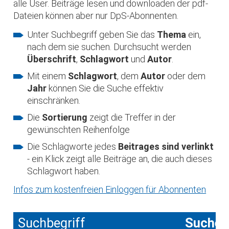
alle User. Beiträge lesen und downloaden der pdf-
Dateien können aber nur DpS-Abonnenten.
Unter Suchbegriff geben Sie das
Thema
ein,
nach dem sie suchen. Durchsucht werden
Überschrift
,
Schlagwort
und
Autor
.
Mit einem
Schlagwort
, dem
Autor
oder dem
Jahr
können Sie die Suche effektiv
einschränken.
Die
Sortierung
zeigt die Treffer in der
gewünschten Reihenfolge
Die Schlagworte jedes
Beitrages sind verlinkt
- ein Klick zeigt alle Beiträge an, die auch dieses
Schlagwort haben.
Infos zum kostenfreien Einloggen für Abonnenten
Suchbegriff
Suche 