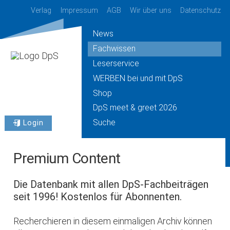
Verlag
Impressum
AGB
Wir über uns
Datenschutz
News
Fachwissen
Leserservice
WERBEN bei und mit DpS
Shop
DpS meet & greet 2026
Suche
Login
Premium Content
Die Datenbank mit allen DpS-Fachbeiträgen
seit 1996! Kostenlos für Abonnenten.
Recherchieren in diesem einmaligen Archiv können