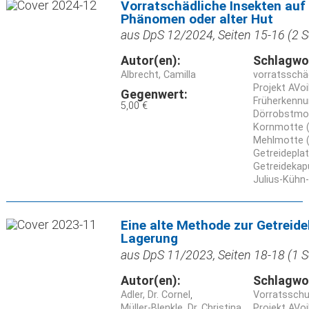
Vorratschädliche Insekten auf
Phänomen oder alter Hut
aus DpS 12/2024, Seiten 15-16 (2 S
Autor(en):
Schlagwo
Albrecht, Camilla
vorratsschä
Projekt AVo
Gegenwert:
Früherkenn
5,00 €
Dörrobstmott
Kornmotte 
Mehlmotte (
Getreidepla
Getreidekap
Julius-Kühn-
Eine alte Methode zur Getreide
Lagerung
aus DpS 11/2023, Seiten 18-18 (1 S
Autor(en):
Schlagwo
Adler, Dr. Cornel
Vorratssch
Müller-Blenkle, Dr. Christina
Projekt AVo