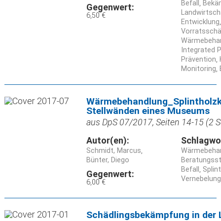
Befall
Bekä
Gegenwert:
Landwirtsch
6,50 €
Entwicklung
Vorratsschä
Wärmebeha
Integrated 
Prävention
Monitoring
Wärmebehandlung_Splintholzkä
Stellwänden eines Museums
aus DpS 07/2017, Seiten 14-15 (2 S
Autor(en):
Schlagwo
Schmidt, Marcus
Wärmebeha
Bünter, Diego
Beratungsst
Befall
Splin
Gegenwert:
Vernebelung
6,00 €
Schädlingsbekämpfung in der 