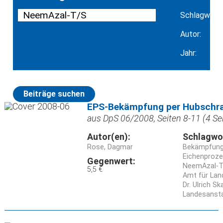
Schlagwort:
Autor:
Jahr:
Beiträge suchen
EPS-Bekämpfung per Hubschr
aus DpS 06/2008, Seiten 8-11 (4 Se
Autor(en):
Schlagwo
Rose, Dagmar
Bekämpfun
Eichenproz
Gegenwert:
NeemAzal-T
5,5 €
Amt für Lan
Dr. Ulrich Sk
Landesansta