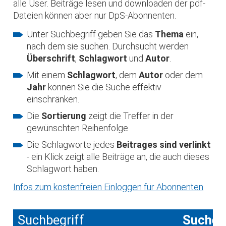
alle User. Beiträge lesen und downloaden der pdf-
Dateien können aber nur DpS-Abonnenten.
Unter Suchbegriff geben Sie das
Thema
ein,
nach dem sie suchen. Durchsucht werden
Überschrift
,
Schlagwort
und
Autor
.
Mit einem
Schlagwort
, dem
Autor
oder dem
Jahr
können Sie die Suche effektiv
einschränken.
Die
Sortierung
zeigt die Treffer in der
gewünschten Reihenfolge
Die Schlagworte jedes
Beitrages sind verlinkt
- ein Klick zeigt alle Beiträge an, die auch dieses
Schlagwort haben.
Infos zum kostenfreien Einloggen für Abonnenten
Suchbegriff
Suche 