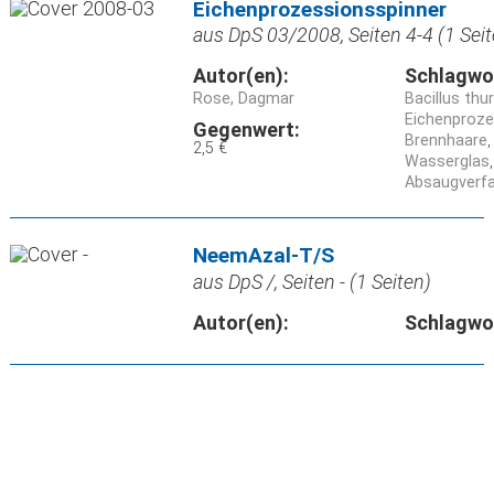
Eichenprozessionsspinner
aus DpS 03/2008, Seiten 4-4 (1 Seit
Autor(en):
Schlagwo
Rose, Dagmar
Bacillus thu
Eichenproz
Gegenwert:
Brennhaare
2,5 €
Wasserglas
Absaugverf
NeemAzal-T/S
aus DpS /, Seiten - (1 Seiten)
Autor(en):
Schlagwo