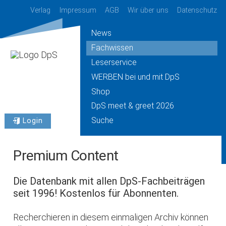
Verlag
Impressum
AGB
Wir über uns
Datenschutz
News
Fachwissen
Leserservice
WERBEN bei und mit DpS
Shop
DpS meet & greet 2026
Suche
Login
Premium Content
Die Datenbank mit allen DpS-Fachbeiträgen
seit 1996! Kostenlos für Abonnenten.
Recherchieren in diesem einmaligen Archiv können