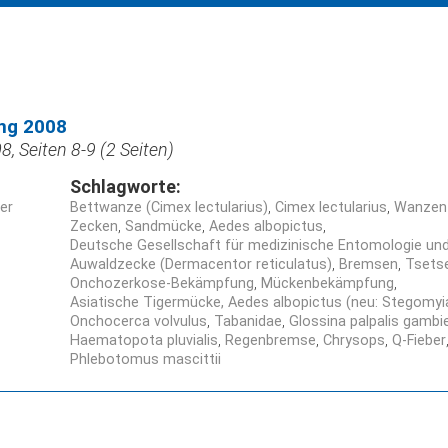
ng 2008
, Seiten 8-9 (2 Seiten)
Schlagworte:
ner
Bettwanze (Cimex lectularius)
Cimex lectularius
Wanzen 
Zecken
Sandmücke
Aedes albopictus
Deutsche Gesellschaft für medizinische Entomologie un
Auwaldzecke (Dermacentor reticulatus)
Bremsen
Tsetse
Onchozerkose-Bekämpfung
Mückenbekämpfung
Asiatische Tigermücke, Aedes albopictus (neu: Stegomyia
Onchocerca volvulus
Tabanidae
Glossina palpalis gambi
Haematopota pluvialis
Regenbremse
Chrysops
Q-Fieber
Phlebotomus mascittii