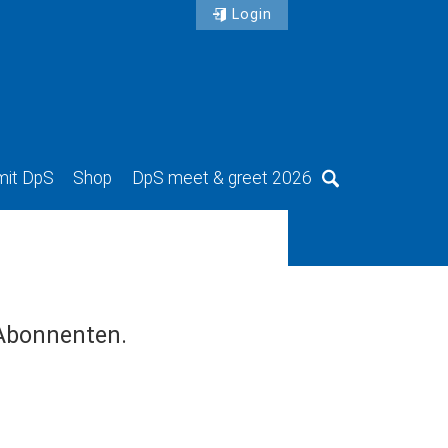
Login
mit DpS
Shop
DpS meet & greet 2026
Suche
 Abonnenten.