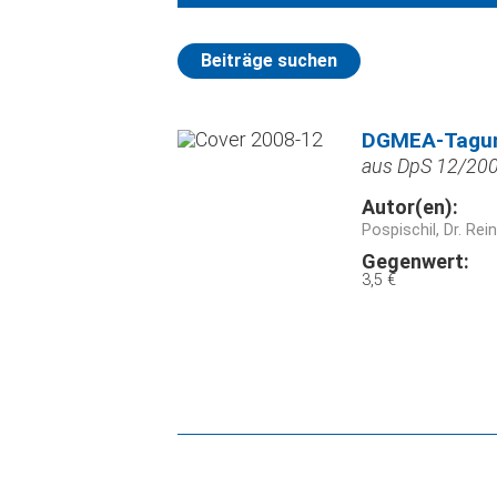
Beiträge suchen
DGMEA-Tagu
aus DpS 12/2008
Autor(en):
Pospischil, Dr. Rei
Gegenwert:
3,5 €