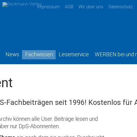
Impressum
AGB
Wir über uns
Datenschutz
News
Fachwissen
Leserservice
WERBEN bei und 
nt
S-Fachbeiträgen seit 1996! Kostenlos für
rchiv können alle User. Beiträge lesen und
aber nur DpS-Abonnenten.