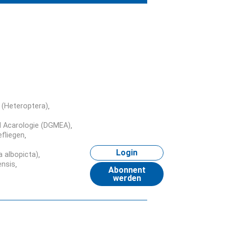
(Heteroptera)
d Acarologie (DGMEA)
fliegen
Login
 albopicta)
ensis
Abonnent
werden