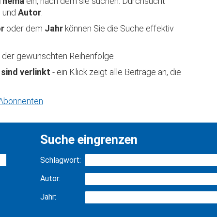
Thema
ein, nach dem sie suchen. Durchsucht
t
und
Autor
.
or
oder dem
Jahr
können Sie die Suche effektiv
 in der gewünschten Reihenfolge
 sind verlinkt
- ein Klick zeigt alle Beiträge an, die
r Abonnenten
Suche eingrenzen
Schlagwort:
Autor:
Jahr: