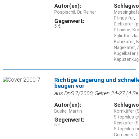
Autor(en):
Schlagwo
Pospischil, Dr. Reiner
Messingkäfe
Ptinus fur
Gegenwert:
Diebkäfer (p
5 €
Ptinidae
Krä
Splintholzkä
Bohrkäfer
B
Nagekäfer
Kugelkäfer (
Kapuzenkuge
Richtige Lagerung und schnell
beugen vor
aus DpS 7/2000, Seiten 24-27 (4 Se
Autor(en):
Schlagwo
Buske, Martin
Kornkäfer (S
Sitophilus g
Gegenwert:
Reiskäfer (S
5 €
Sitophilus o
Gemeiner Di