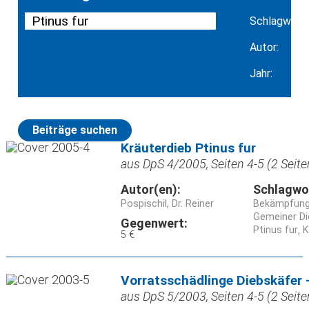
Schlagwort:
Autor:
Jahr:
Beiträge suchen
Kräuterdieb Ptinus fur
aus DpS 4/2005, Seiten 4-5 (2 Seite
Autor(en):
Schlagwo
Pospischil, Dr. Reiner
Bekämpfun
Gemeiner Di
Gegenwert:
Ptinus fur
K
5 €
Vorratsschädlinge Diebskäfer -
aus DpS 5/2003, Seiten 4-5 (2 Seite