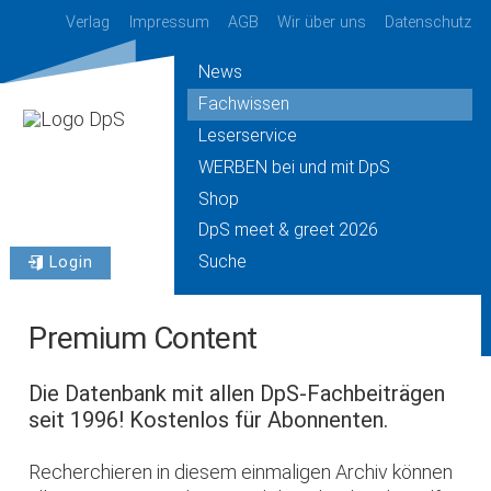
Verlag
Impressum
AGB
Wir über uns
Datenschutz
News
Fachwissen
Leserservice
WERBEN bei und mit DpS
Shop
DpS meet & greet 2026
Suche
Login
Premium Content
Die Datenbank mit allen DpS-Fachbeiträgen
seit 1996! Kostenlos für Abonnenten.
Recherchieren in diesem einmaligen Archiv können