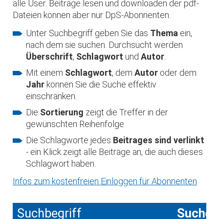
alle User. Beiträge lesen und downloaden der pdf-
Dateien können aber nur DpS-Abonnenten.
Unter Suchbegriff geben Sie das
Thema
ein,
nach dem sie suchen. Durchsucht werden
Überschrift
,
Schlagwort
und
Autor
.
Mit einem
Schlagwort
, dem
Autor
oder dem
Jahr
können Sie die Suche effektiv
einschränken.
Die
Sortierung
zeigt die Treffer in der
gewünschten Reihenfolge
Die Schlagworte jedes
Beitrages sind verlinkt
- ein Klick zeigt alle Beiträge an, die auch dieses
Schlagwort haben.
Infos zum kostenfreien Einloggen für Abonnenten
Suchbegriff
Suche 