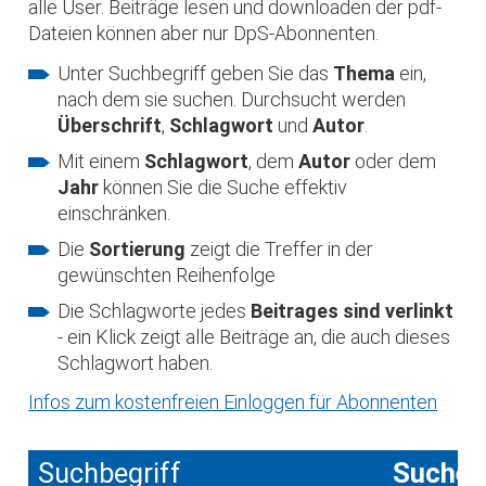
alle User. Beiträge lesen und downloaden der pdf-
Dateien können aber nur DpS-Abonnenten.
Unter Suchbegriff geben Sie das
Thema
ein,
nach dem sie suchen. Durchsucht werden
Überschrift
,
Schlagwort
und
Autor
.
Mit einem
Schlagwort
, dem
Autor
oder dem
Jahr
können Sie die Suche effektiv
einschränken.
Die
Sortierung
zeigt die Treffer in der
gewünschten Reihenfolge
Die Schlagworte jedes
Beitrages sind verlinkt
- ein Klick zeigt alle Beiträge an, die auch dieses
Schlagwort haben.
Infos zum kostenfreien Einloggen für Abonnenten
Suchbegriff
Suche 