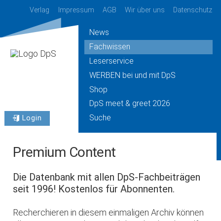
Verlag
Impressum
AGB
Wir über uns
Datenschutz
News
Fachwissen
Leserservice
WERBEN bei und mit DpS
Shop
DpS meet & greet 2026
Suche
Login
Premium Content
Die Datenbank mit allen DpS-Fachbeiträgen
seit 1996! Kostenlos für Abonnenten.
Recherchieren in diesem einmaligen Archiv können