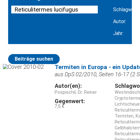
Schlagwort:
Autor:
Jahr:
Beiträge suchen
Termiten in Europa - ein Updat
aus DpS 02/2010, Seiten 16-17 (2 S
Autor(en):
Schlagwo
Pospischil, Dr. Reiner
Westindisch
Cryptoterme
Gegenwert:
Lichtscheue
7,5 €
Reticuliterm
Termiten
Ka
Reticuliter
Gelbhalster
Reticuliterm
Reticuliterm