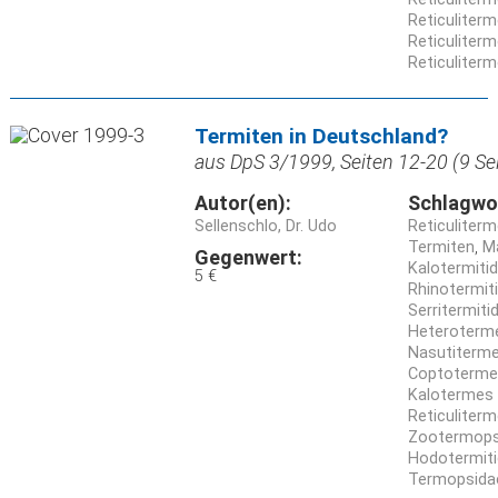
Reticuliter
Reticuliterm
Reticuliter
Termiten in Deutschland?
aus DpS 3/1999, Seiten 12-20 (9 Se
Autor(en):
Schlagwo
Sellenschlo, Dr. Udo
Reticuliterm
Termiten
M
Gegenwert:
Kalotermiti
5 €
Rhinotermit
Serritermiti
Heteroterme
Nasutiterme
Coptoterme
Kalotermes f
Reticuliter
Zootermopsi
Hodotermit
Termopsida