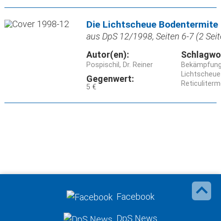
Die Lichtscheue Bodentermite
aus DpS 12/1998, Seiten 6-7 (2 Seit
Autor(en):
Schlagwo
Pospischil, Dr. Reiner
Bekämpfun
Lichtscheue
Gegenwert:
Reticuliterm
5 €
Facebook
DpS News