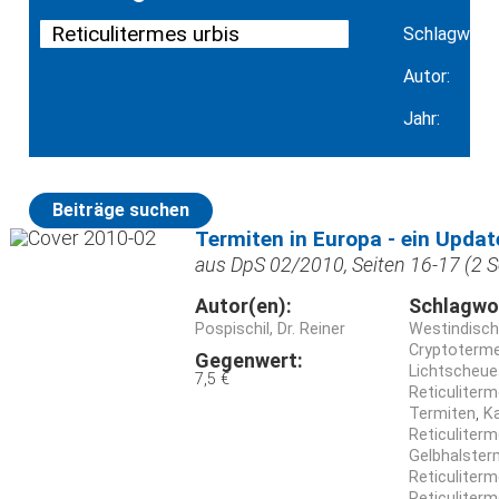
Schlagwort:
Autor:
Jahr:
Beiträge suchen
Termiten in Europa - ein Updat
aus DpS 02/2010, Seiten 16-17 (2 S
Autor(en):
Schlagwo
Pospischil, Dr. Reiner
Westindisch
Cryptoterme
Gegenwert:
Lichtscheue
7,5 €
Reticuliterm
Termiten
Ka
Reticuliter
Gelbhalster
Reticuliterm
Reticuliterm