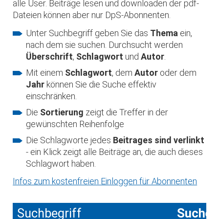
alle User. Beiträge lesen und downloaden der pdf-
Dateien können aber nur DpS-Abonnenten.
Unter Suchbegriff geben Sie das
Thema
ein,
nach dem sie suchen. Durchsucht werden
Überschrift
,
Schlagwort
und
Autor
.
Mit einem
Schlagwort
, dem
Autor
oder dem
Jahr
können Sie die Suche effektiv
einschränken.
Die
Sortierung
zeigt die Treffer in der
gewünschten Reihenfolge
Die Schlagworte jedes
Beitrages sind verlinkt
- ein Klick zeigt alle Beiträge an, die auch dieses
Schlagwort haben.
Infos zum kostenfreien Einloggen für Abonnenten
Suchbegriff
Suche 