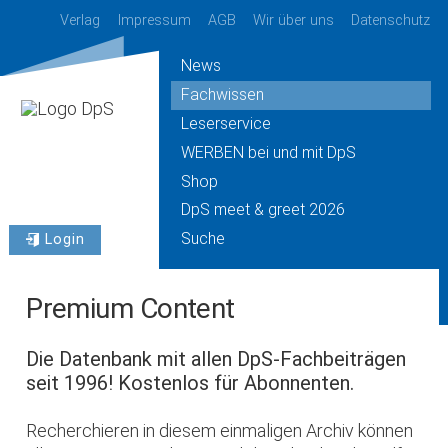
Verlag
Impressum
AGB
Wir über uns
Datenschutz
News
Fachwissen
Leserservice
WERBEN bei und mit DpS
Shop
DpS meet & greet 2026
Suche
Login
Premium Content
Die Datenbank mit allen DpS-Fachbeiträgen
seit 1996! Kostenlos für Abonnenten.
Recherchieren in diesem einmaligen Archiv können