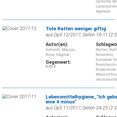
Optische A
Lasersyste
Agrilaser
Tote Ratten weniger giftig
aus DpS 12/2017, Seiten 10-11 (2 S
Autor(en):
Schlagwo
Schmidt, Marcus
Ratten
Rat
Rose, Dagmar
Resistenz
European V
Gegenwert:
Resistenz
6,00 €
Rodenticide
Wirkstoffmo
ökotoxische
Lebensmittelhygiene_"Ich geb
eine 4 minus"
aus DpS 11/2017, Seiten 24-25 (2 S