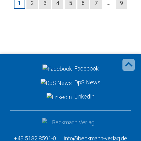
1
2
3
4
5
6
7
…
9
Facebook
DpS News
LinkedIn
+49 5132 8591-0
info@beckmann-verlag.de