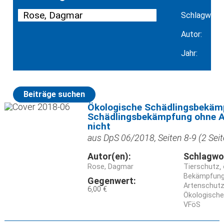
Schlagwort:
Autor:
Jahr:
Beiträge suchen
Ökologische Schädlingsbekäm
Schädlingsbekämpfung ohne A
nicht
aus DpS 06/2018, Seiten 8-9 (2 Seit
Autor(en):
Schlagwo
Rose, Dagmar
Tierschutz
Bekämpfun
Gegenwert:
Artenschut
6,00 €
Ökologisch
VFöS