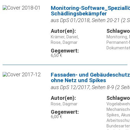
Monitoring-Software_Speziall
Schädlingsbekämpfer
aus DpS 01/2018, Seiten 20-21 (2 S
Autor(en):
Schlagwo
Krämer, Daniel
Monitoring
Rose, Dagmar
Permanent-
Dokumentat
Gegenwert:
6,50 €
Fassaden- und Gebäudeschut
ohne Netz und Spikes
aus DpS 12/2017, Seiten 8-9 (2 Seit
Autor(en):
Schlagwo
Rose, Dagmar
Vogelabweh
Mechanisch
Gegenwert:
Spikes
Akus
6,00 €
Arbeitsschu
Bundesarte