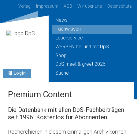
Verlag
Impressum
AGB
Wir über uns
Datenschutz
News
Fachwissen
Leserservice
WERBEN bei und mit DpS
Shop
DpS meet & greet 2026
Suche
Login
Premium Content
Die Datenbank mit allen DpS-Fachbeiträgen
seit 1996! Kostenlos für Abonnenten.
Recherchieren in diesem einmaligen Archiv können