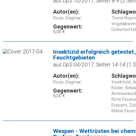
aus DpS 10/2017, Seiten 8-9 (2 Seit
Autor(en):
Schlagwo
Rose, Dagmar
Trend-Repor
Vogelabweh
Gegenwert:
Dokumentat
6,00 €
Insektizid erfolgreich getest
Feuchtgebieten
aus DpS 04/2017, Seiten 14-14 (1 S
Autor(en):
Schlagwo
Rose, Dagmar
Insektizid
A
Köder
Bekä
Gegenwert:
Ameisenköd
6,50 €
Rote Feuera
Erasant
Zul
Kleine Feue
Wespen - Wettrüsten bei chem