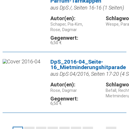
Parfum-Tarnkappen
aus DpS /, Seiten 16-16 (1 Seiten)
Autor(en):
Schlagwo
Schaper, Pia-Kim
Wespe
Para
Rose, Dagmar
Gegenwert:
6,50 €
DpS_2016-04_Seite-
16_Mietminderungshitparade
aus DpS 04/2016, Seiten 17-20 (4 S
Autor(en):
Schlagwo
Rose, Dagmar
Befall
Rech
Mietminder
Gegenwert:
6,50 €