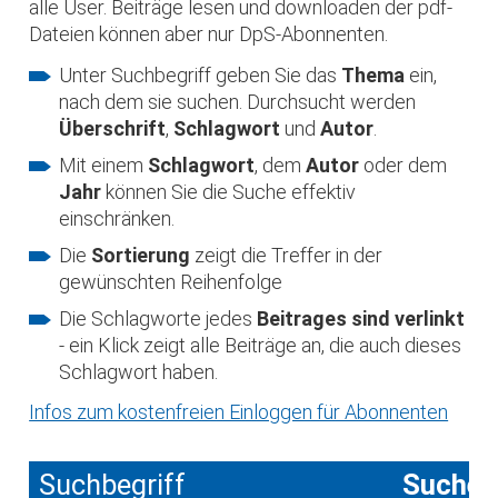
alle User. Beiträge lesen und downloaden der pdf-
Dateien können aber nur DpS-Abonnenten.
Unter Suchbegriff geben Sie das
Thema
ein,
nach dem sie suchen. Durchsucht werden
Überschrift
,
Schlagwort
und
Autor
.
Mit einem
Schlagwort
, dem
Autor
oder dem
Jahr
können Sie die Suche effektiv
einschränken.
Die
Sortierung
zeigt die Treffer in der
gewünschten Reihenfolge
Die Schlagworte jedes
Beitrages sind verlinkt
- ein Klick zeigt alle Beiträge an, die auch dieses
Schlagwort haben.
Infos zum kostenfreien Einloggen für Abonnenten
Suchbegriff
Suche 