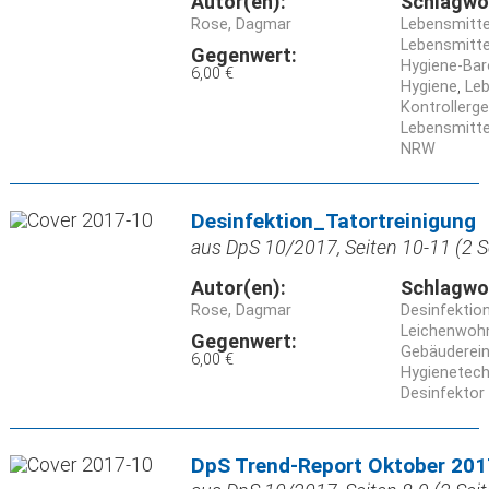
Autor(en):
Schlagwo
Rose, Dagmar
Lebensmitte
Lebensmitte
Gegenwert:
Hygiene-Ba
6,00 €
Hygiene
Leb
Kontrollerg
Lebensmitte
NRW
Desinfektion_Tatortreinigung
aus DpS 10/2017, Seiten 10-11 (2 S
Autor(en):
Schlagwo
Rose, Dagmar
Desinfektio
Leichenwoh
Gegenwert:
Gebäuderein
6,00 €
Hygienetech
Desinfektor
DpS Trend-Report Oktober 201