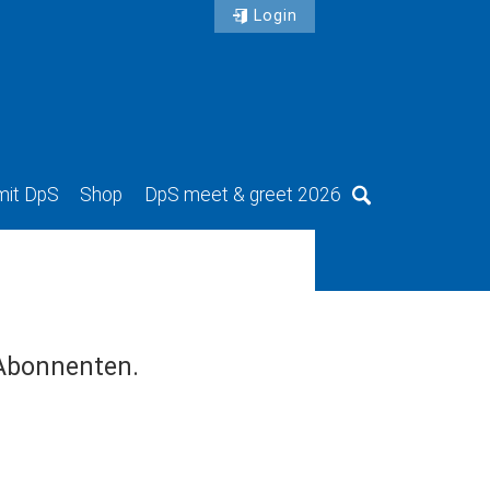
Login
mit DpS
Shop
DpS meet & greet 2026
Suche
 Abonnenten.