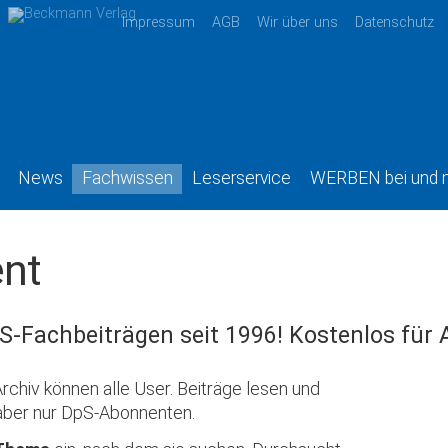
Impressum
AGB
Wir über uns
Datenschutz
News
Fachwissen
Leserservice
WERBEN bei und 
nt
S-Fachbeiträgen seit 1996! Kostenlos für
rchiv können alle User. Beiträge lesen und
aber nur DpS-Abonnenten.