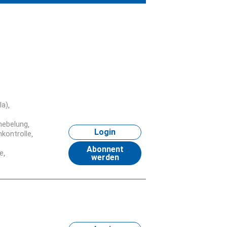
la)
nebelung
Login
kontrolle
Abonnent
e
werden