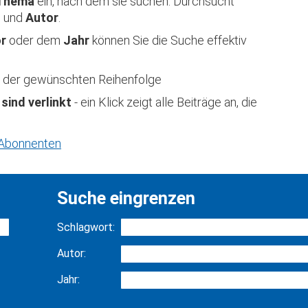
Thema
ein, nach dem sie suchen. Durchsucht
t
und
Autor
.
or
oder dem
Jahr
können Sie die Suche effektiv
 in der gewünschten Reihenfolge
 sind verlinkt
- ein Klick zeigt alle Beiträge an, die
r Abonnenten
Suche eingrenzen
Schlagwort:
Autor:
Jahr: