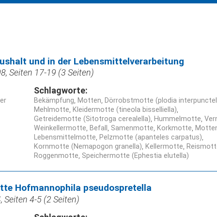
shalt und in der Lebensmittelverarbeitung
, Seiten 17-19 (3 Seiten)
Schlagworte:
ner
Bekämpfung
Motten
Dörrobstmotte (plodia interpunctel
Mehlmotte
Kleidermotte (tineola bisselliella)
Getreidemotte (Sitotroga cerealella)
Hummelmotte
Ver
Weinkellermotte
Befall
Samenmotte
Korkmotte
Motten
Lebensmittelmotte
Pelzmotte (apanteles carpatus)
Kornmotte (Nemapogon granella)
Kellermotte
Reismott
Roggenmotte
Speichermotte (Ephestia elutella)
te Hofmannophila pseudospretella
 Seiten 4-5 (2 Seiten)