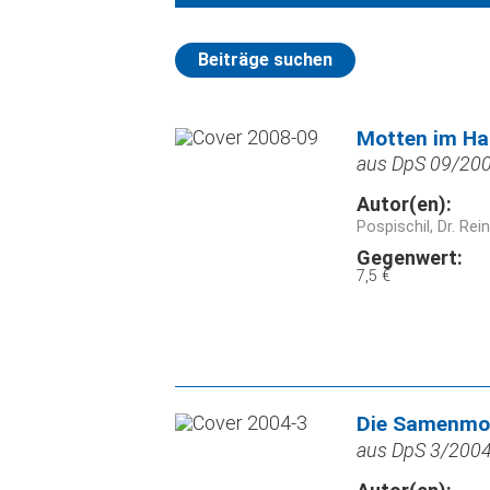
Beiträge suchen
Motten im Hau
aus DpS 09/2008
Autor(en):
Pospischil, Dr. Rei
Gegenwert:
7,5 €
Die Samenmot
aus DpS 3/2004,