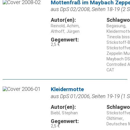
Mottenfraß im Maybach Zeppe
aus DpS 02/2008, Seiten 18-19 (2 S
Autor(en):
Schlagwo
Reinold, Achim
Begasung
Althoff, Jürgen
Kleidermotte 
Tineola bisse
Gegenwert:
Stickstoff-
2,5 €
Stickstoffv
Zeppelin M
Maybach DS 
Controlled
CAT
Kleidermotte
aus DpS 01/2006, Seiten 19-19 (1 S
Autor(en):
Schlagwo
Biebl, Stephan
Stickstoffv
Oldtimer
Gegenwert:
Deutsches
2,5 €