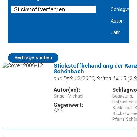
Schlagwort:
Autor:
Jahr:
Beiträge suchen
Stickstoffbehandlung der Kanz
Schönbach
aus DpS 12/2009, Seiten 14-15 (2 S
Autor(en):
Schlagwo
Singer, Michael
Begasung
Holzschädli
Gegenwert:
Stickstoff-
7,5 €
Stickstoffv
Pfarre Sch