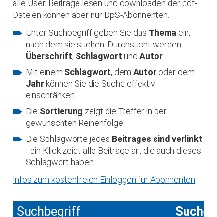
alle User. Beiträge lesen und downloaden der pdf-
Dateien können aber nur DpS-Abonnenten.
Unter Suchbegriff geben Sie das
Thema
ein,
nach dem sie suchen. Durchsucht werden
Überschrift
,
Schlagwort
und
Autor
.
Mit einem
Schlagwort
, dem
Autor
oder dem
Jahr
können Sie die Suche effektiv
einschränken.
Die
Sortierung
zeigt die Treffer in der
gewünschten Reihenfolge
Die Schlagworte jedes
Beitrages sind verlinkt
- ein Klick zeigt alle Beiträge an, die auch dieses
Schlagwort haben.
Infos zum kostenfreien Einloggen für Abonnenten
Suchbegriff
Suche 