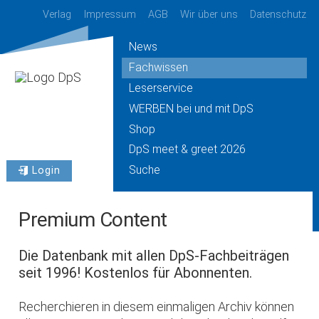
Verlag
Impressum
AGB
Wir über uns
Datenschutz
News
Fachwissen
Leserservice
WERBEN bei und mit DpS
Shop
DpS meet & greet 2026
Suche
Login
Premium Content
Die Datenbank mit allen DpS-Fachbeiträgen
seit 1996! Kostenlos für Abonnenten.
Recherchieren in diesem einmaligen Archiv können