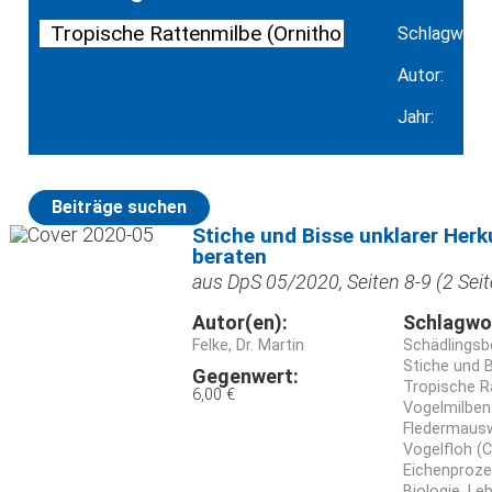
Schlagwort:
Autor:
Jahr:
Beiträge suchen
Stiche und Bisse unklarer Herk
beraten
aus DpS 05/2020, Seiten 8-9 (2 Seit
Autor(en):
Schlagwo
Felke, Dr. Martin
Schädlingsbe
Stiche und 
Gegenwert:
Tropische R
6,00 €
Vogelmilben
Fledermauswa
Vogelfloh (C
Eichenproz
Biologie
Le