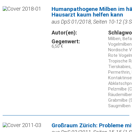
Humanpathogene Milben im hä
Hausarzt kaum helfen kann
aus DpS 01/2018, Seiten 10-12 (3 S
Autor(en):
Schlagwo
Milben
Befal
Gegenwert:
Vogelmilben
6,50 €
Nordische V
Rote Vogelm
Tropische R
Tierskabies
Permethrin
Kontaktinse
Abklatschp
Pelzmilbe (C
Räudemilben
Grabmilbe (
Saugmilben
Großraum Zürich: Probleme mi