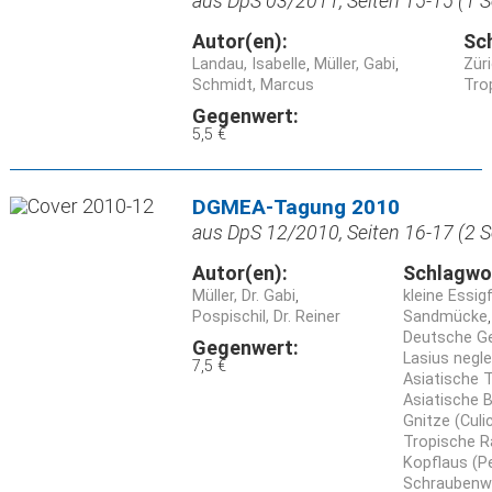
aus DpS 03/2011, Seiten 15-15 (1 S
Autor(en):
Sc
Landau, Isabelle
Müller, Gabi
Zür
Schmidt, Marcus
Tro
Gegenwert:
5,5 €
DGMEA-Tagung 2010
aus DpS 12/2010, Seiten 16-17 (2 S
Autor(en):
Schlagwo
Müller, Dr. Gabi
kleine Essig
Pospischil, Dr. Reiner
Sandmücke
Deutsche Ge
Gegenwert:
Lasius negl
7,5 €
Asiatische 
Asiatische 
Gnitze (Cul
Tropische R
Kopflaus (P
Schraubenwu