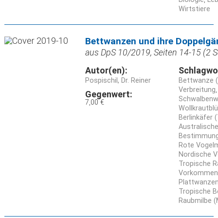
Wirtstiere
Bettwanzen und ihre Doppelgä
aus DpS 10/2019, Seiten 14-15 (2 S
Autor(en):
Schlagwo
Pospischil, Dr. Reiner
Bettwanze (
Verbreitung
Gegenwert:
Schwalbenwa
7,00 €
Wollkrautbl
Berlinkäfer
Australische
Bestimmun
Rote Vogelm
Nordische V
Tropische R
Vorkommen
Plattwanzen
Tropische B
Raubmilbe (