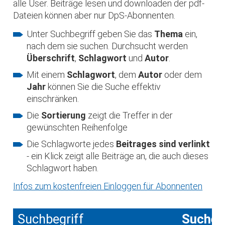
alle User. Beiträge lesen und downloaden der pdf-
Dateien können aber nur DpS-Abonnenten.
Unter Suchbegriff geben Sie das
Thema
ein,
nach dem sie suchen. Durchsucht werden
Überschrift
,
Schlagwort
und
Autor
.
Mit einem
Schlagwort
, dem
Autor
oder dem
Jahr
können Sie die Suche effektiv
einschränken.
Die
Sortierung
zeigt die Treffer in der
gewünschten Reihenfolge
Die Schlagworte jedes
Beitrages sind verlinkt
- ein Klick zeigt alle Beiträge an, die auch dieses
Schlagwort haben.
Infos zum kostenfreien Einloggen für Abonnenten
Suchbegriff
Suche 