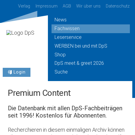
Verlag
Impressum
AGB
Wir über uns
Datenschutz
News
Fachwissen
Leserservice
WERBEN bei und mit DpS
Shop
DpS meet & greet 2026
Suche
Login
Premium Content
Die Datenbank mit allen DpS-Fachbeiträgen
seit 1996! Kostenlos für Abonnenten.
Recherchieren in diesem einmaligen Archiv können