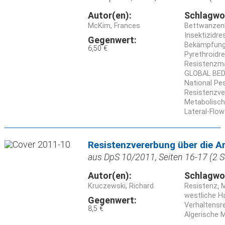
Autor(en):
Schlagwo
McKim, Frances
Bettwanzen
Insektizidre
Gegenwert:
Bekämpfun
6,50 €
Pyrethroidr
Resistenz
GLOBAL BE
National P
Resistenzve
Metabolisch
Lateral-Flo
Resistenzvererbung über die A
aus DpS 10/2011, Seiten 16-17 (2 S
Autor(en):
Schlagwo
Kruczewski, Richard
Resistenz
westliche 
Gegenwert:
Verhaltensr
8,5 €
Algerische 