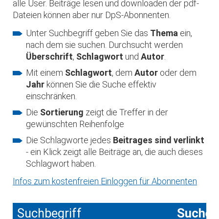
alle User. Beiträge lesen und downloaden der pdf-
Dateien können aber nur DpS-Abonnenten.
Unter Suchbegriff geben Sie das
Thema
ein,
nach dem sie suchen. Durchsucht werden
Überschrift
,
Schlagwort
und
Autor
.
Mit einem
Schlagwort
, dem
Autor
oder dem
Jahr
können Sie die Suche effektiv
einschränken.
Die
Sortierung
zeigt die Treffer in der
gewünschten Reihenfolge
Die Schlagworte jedes
Beitrages sind verlinkt
- ein Klick zeigt alle Beiträge an, die auch dieses
Schlagwort haben.
Infos zum kostenfreien Einloggen für Abonnenten
Suchbegriff
Suche 