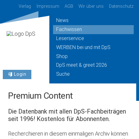
Verlag
Impressum
AGB
Wir über uns
Datenschutz
News
Fachwissen
Leserservice
WERBEN bei und mit DpS
Shop
DpS meet & greet 2026
Suche
Login
Premium Content
Die Datenbank mit allen DpS-Fachbeiträgen
seit 1996! Kostenlos für Abonnenten.
Recherchieren in diesem einmaligen Archiv können