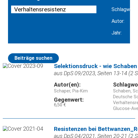
Schlagwort:
Autor:
Jahr:
Beiträge suchen
Selektionsdruck - wie Schaben
aus DpS 09/2023, Seiten 13-14 (2 S
Autor(en):
Schlagwo
Schaper, Pia-Kim
Schaben
Sc
Deutsche Sc
Gegenwert:
Verhaltensr
6,50 €
Glucose-Ave
Resistenzen bei Bettwanzen_Ro
aus DpS 04/2021, Seiten 20-21 (2 S