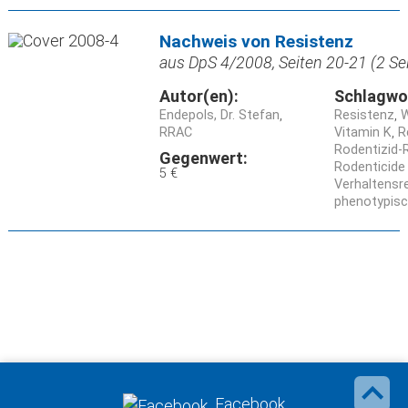
Nachweis von Resistenz
aus DpS 4/2008, Seiten 20-21 (2 Se
Autor(en):
Schlagwo
Endepols, Dr. Stefan
Resistenz
W
RRAC
Vitamin K
R
Rodentizid-
Gegenwert:
Rodenticide
5 €
Verhaltensr
phenotypis
Facebook