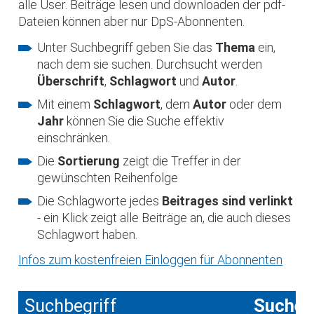
alle User. Beiträge lesen und downloaden der pdf-
Dateien können aber nur DpS-Abonnenten.
Unter Suchbegriff geben Sie das
Thema
ein,
nach dem sie suchen. Durchsucht werden
Überschrift
,
Schlagwort
und
Autor
.
Mit einem
Schlagwort
, dem
Autor
oder dem
Jahr
können Sie die Suche effektiv
einschränken.
Die
Sortierung
zeigt die Treffer in der
gewünschten Reihenfolge
Die Schlagworte jedes
Beitrages sind verlinkt
- ein Klick zeigt alle Beiträge an, die auch dieses
Schlagwort haben.
Infos zum kostenfreien Einloggen für Abonnenten
Suchbegriff
Suche 