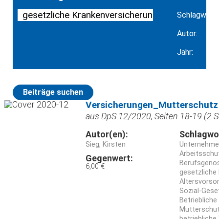
Schlagwort:
Autor:
Jahr:
Beiträge suchen
Versicherungen_Mutterschutz
aus DpS 12/2020, Seiten 18-19 (2 S
Autor(en):
Schlagwo
Sieg, Kirsten
Unternehme
Arbeitsschu
Gegenwert:
Berufsgeno
6,00 €
gesetzliche
Altersvorso
Sozial-Gese
Betriebliche
Mutterschu
betrieblich