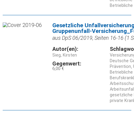
Betriebliche
Gesetzliche Unfallversicherung
Gruppenunfall-Versicherung_Fü
aus DpS 06/2019, Seiten 16-16 (1 S
Autor(en):
Schlagwo
Sieg, Kirsten
Versicherun
Deutsche Ge
Gegenwert:
Prävention
6,00 €
Betriebliche
Berufskrank
Arbeitsschu
Arbeitsunfal
gesetzliche
private Kra