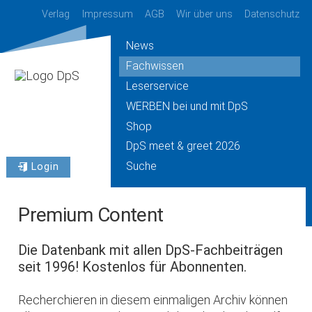
Verlag
Impressum
AGB
Wir über uns
Datenschutz
News
Fachwissen
Leserservice
WERBEN bei und mit DpS
Shop
DpS meet & greet 2026
Suche
Login
Premium Content
Die Datenbank mit allen DpS-Fachbeiträgen
seit 1996! Kostenlos für Abonnenten.
Recherchieren in diesem einmaligen Archiv können