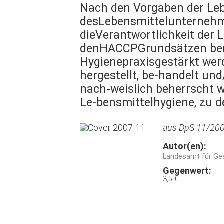
Nach den Vorgaben der Leb
desLebensmittelunternehme
dieVerantwortlichkeit der
denHACCPGrundsätzen beru
Hygienepraxisgestärkt wer
hergestellt, be-handelt un
nach-weislich beherrscht w
Le-bensmittelhygiene, zu d
aus DpS 11/2007
Autor(en):
Landesamt für Ges
Gegenwert:
3,5 €