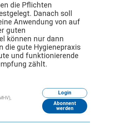
n die Pflichten
stgelegt. Danach soll
meine Anwendung von auf
r guten
tel können nur dann
n die gute Hygienepraxis
ute und funktionierende
ämpfung zählt.
Login
LMHV)
Abonnent
werden