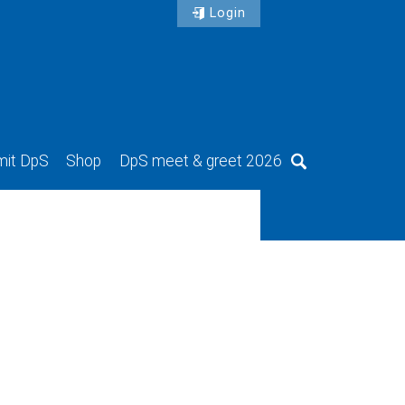
Login
mit DpS
Shop
DpS meet & greet 2026
Suche