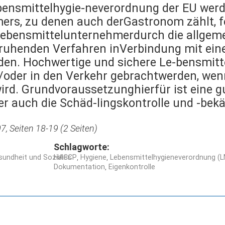
ensmittelhygie-neverordnung der EU werde
rs, zu denen auch derGastronom zählt, fe
 Lebensmittelunternehmerdurch die allge
henden Verfahren inVerbindung mit eine
den. Hochwertige und sichere Le-bensmit
d/oder in den Verkehr gebrachtwerden, wen
ird. Grundvoraussetzunghierfür ist eine g
er auch die Schäd-lingskontrolle und -bek
, Seiten 18-19 (2 Seiten)
Schlagworte:
undheit und Soziales
HACCP
Hygiene
Lebensmittelhygieneverordnung (
Dokumentation
Eigenkontrolle