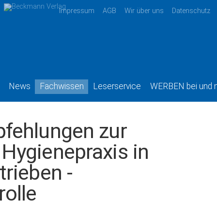
Impressum
AGB
Wir über uns
Datenschutz
News
Fachwissen
Leserservice
WERBEN bei und 
fehlungen zur
Hygienepraxis in
rieben -
olle