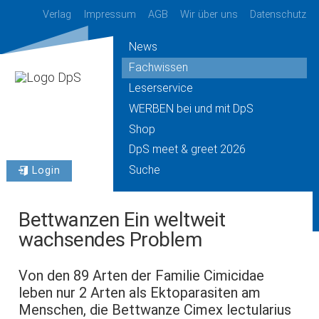
Verlag
Impressum
AGB
Wir über uns
Datenschutz
News
Fachwissen
Leserservice
WERBEN bei und mit DpS
Shop
DpS meet & greet 2026
Suche
Login
Bettwanzen Ein weltweit
wachsendes Problem
Von den 89 Arten der Familie Cimicidae
leben nur 2 Arten als Ektoparasiten am
Menschen, die Bettwanze Cimex lectularius