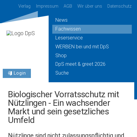
Verlag
Impressum
AGB
Wir über uns
Datenschutz
News
Fachwissen
Leserservice
WERBEN bei und mit DpS
Shop
DpS meet & greet 2026
Suche
Login
Biologischer Vorratsschutz mit
Nützlingen - Ein wachsender
Markt und sein gesetzliches
Umfeld
Nützlinge sind nicht zulassungspflichtig und