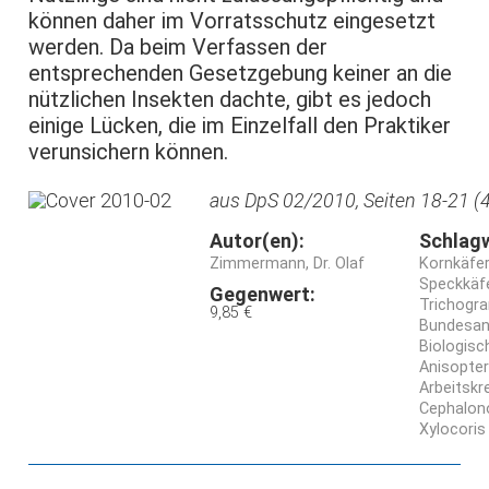
können daher im Vorratsschutz eingesetzt
werden. Da beim Verfassen der
entsprechenden Gesetzgebung keiner an die
nützlichen Insekten dachte, gibt es jedoch
einige Lücken, die im Einzelfall den Praktiker
verunsichern können.
aus DpS 02/2010, Seiten 18-21 (4
Autor(en):
Schlag
Zimmermann, Dr. Olaf
Kornkäfer
Speckkäf
Gegenwert:
Trichogr
9,85 €
Bundesans
Biologis
Anisopte
Arbeitskr
Cephalono
Xylocoris