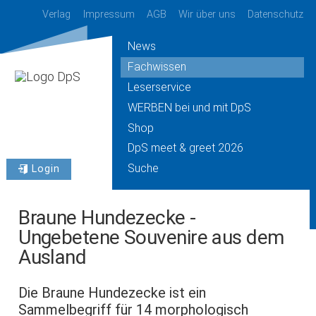
Verlag
Impressum
AGB
Wir über uns
Datenschutz
News
Fachwissen
Leserservice
WERBEN bei und mit DpS
Shop
DpS meet & greet 2026
Suche
Login
Braune Hundezecke -
Ungebetene Souvenire aus dem
Ausland
Die Braune Hundezecke ist ein
Sammelbegriff für 14 morphologisch