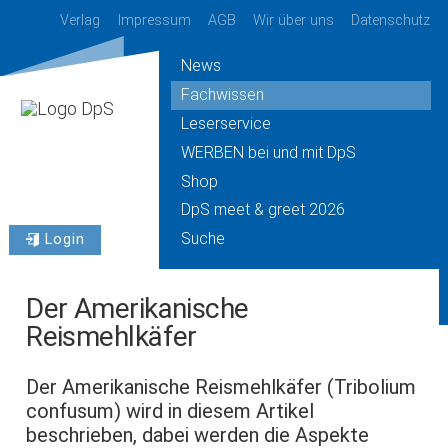
Verlag
Impressum
AGB
Wir über uns
Datenschutz
News
Fachwissen
Leserservice
WERBEN bei und mit DpS
Shop
DpS meet & greet 2026
Suche
Login
Der Amerikanische
Reismehlkäfer
Der Amerikanische Reismehlkäfer (Tribolium
confusum) wird in diesem Artikel
beschrieben, dabei werden die Aspekte