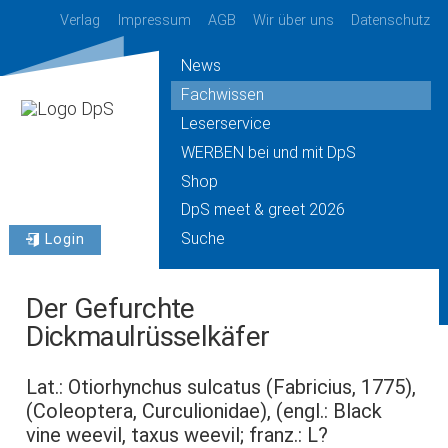
Verlag
Impressum
AGB
Wir über uns
Datenschutz
News
Fachwissen
Leserservice
WERBEN bei und mit DpS
Shop
DpS meet & greet 2026
Suche
Login
Der Gefurchte
Dickmaulrüsselkäfer
Lat.: Otiorhynchus sulcatus (Fabricius, 1775),
(Coleoptera, Curculionidae), (engl.: Black
vine weevil, taxus weevil; franz.: L?