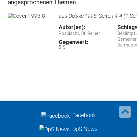
angesprochenen Themen.
aus DpS 8/1998, Seiten 4-4 (1 Sei
Autor(en):
Schlag
Pospischil, Dr. Reiner
Bekämpf
Gemeiner 
Gegenwert:
Dermestes
5 €
Facebook
DpS News