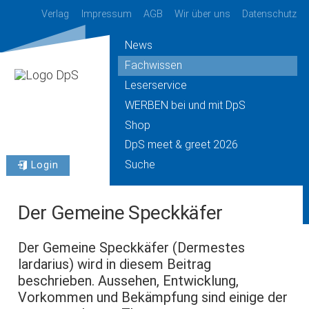
Verlag
Impressum
AGB
Wir über uns
Datenschutz
News
Fachwissen
Leserservice
WERBEN bei und mit DpS
Shop
DpS meet & greet 2026
Suche
Login
Der Gemeine Speckkäfer
Der Gemeine Speckkäfer (Dermestes
lardarius) wird in diesem Beitrag
beschrieben. Aussehen, Entwicklung,
Vorkommen und Bekämpfung sind einige der