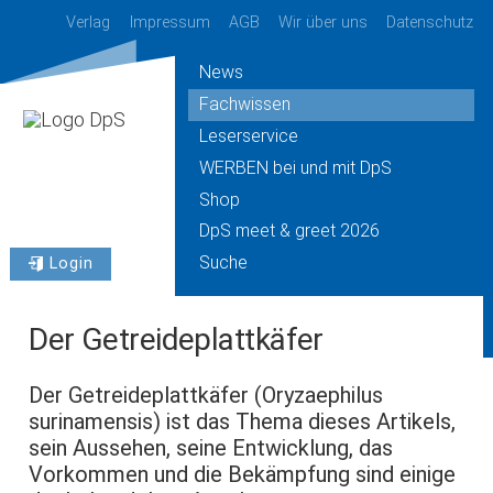
Verlag
Impressum
AGB
Wir über uns
Datenschutz
News
Fachwissen
Leserservice
WERBEN bei und mit DpS
Shop
DpS meet & greet 2026
Suche
Login
Der Getreideplattkäfer
Der Getreideplattkäfer (Oryzaephilus
surinamensis) ist das Thema dieses Artikels,
sein Aussehen, seine Entwicklung, das
Vorkommen und die Bekämpfung sind einige