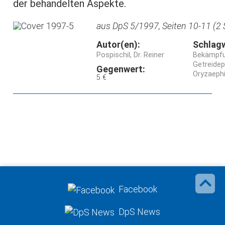
der behandelten Aspekte.
aus DpS 5/1997, Seiten 10-11 (2 
Autor(en):
Schlag
Pospischil, Dr. Reiner
Bekämpf
Getreidep
Gegenwert:
Oryzaephi
5 €
Facebook
DpS News