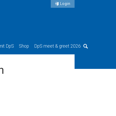
Login
mit DpS
Shop
DpS meet & greet 2026
Suche
n