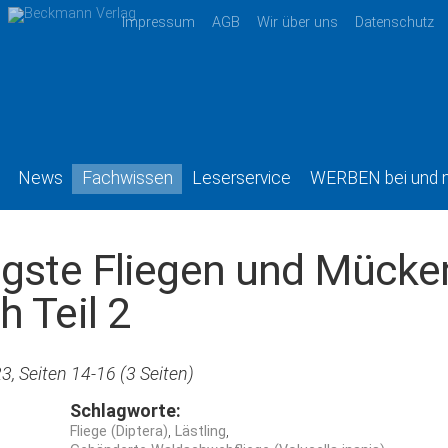
Impressum
AGB
Wir über uns
Datenschutz
News
Fachwissen
Leserservice
WERBEN bei und 
figste Fliegen und Mücke
h Teil 2
, Seiten 14-16 (3 Seiten)
Schlagworte:
Fliege (Diptera)
Lästling