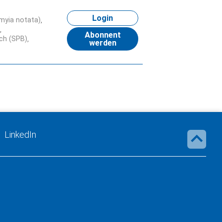
Login
myia notata)
Abonnent
ich (SPB)
werden
LinkedIn