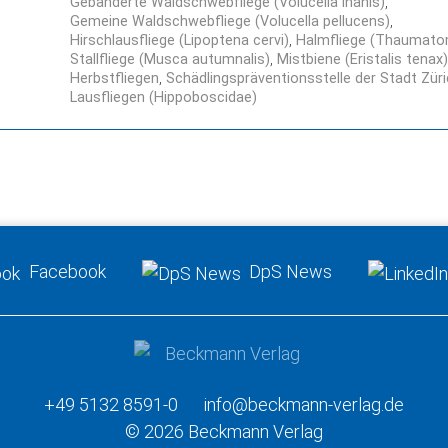
Gebänderte Waldschwebfliege (Volucella inanis)
Gemeine Waldschwebfliege (Volucella pellucens)
Hirschlausfliege (Lipoptena cervi)
Halmfliege (Thaumato
Stallfliege (Musca autumnalis)
Mistbiene (Eristalis tenax)
Herbstfliegen
Schädlingspräventionsstelle der Stadt Zür
Lausfliegen (Hippoboscidae)
Facebook
DpS News
+49 5132 8591-0
info@beckmann-verlag.de
© 2026 Beckmann Verlag