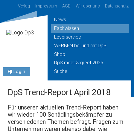
Verlag
Impressum
AGB
Wir über uns
Datenschutz
News
Fachwissen
Leserservice
WERBEN bei und mit DpS
Shop
DpS meet & greet 2026
Suche
Login
DpS Trend-Report April 2018
Für unseren aktuellen Trend-Report haben
wir wieder 100 Schädlingsbekämpfer zu
verschiedenen Themen befragt. Fragen zum
Unternehmen waren ebenso dabei wie