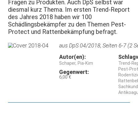
Fragen zu Produkten. Auch DpS selbst war
diesmal kurz Thema. Im ersten Trend-Report
des Jahres 2018 haben wir 100
Schädlingsbekämpfer zu den Themen Pest-
Protect und Rattenbekämpfung befragt.
aus DpS 04/2018, Seiten 6-7 (2 S
Autor(en):
Schlag
Schaper, Pia-Kim
Trend-Re
Pest-Pro
Gegenwert:
Rodentizi
6,00 €
Rattenbe
Sachkun
Antikoagu