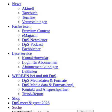
News
Aktuell
Tagebuch
Termine
Veranstaltungen
Fachwissen
Premium Content
eMagazin
DpS Newsletter
DpS-Podcast
Fachbücher
Leserservice
Kontaktformular
Login für Abonnenten
Abonnement kündigen
Leitlinien
WERBEN bei und mit DpS
DpS Mediadaten & Formate
DpS Media data & Formats engl.
Kontakt und Ansprechpartner
Trend-Report
Shop
DpS meet & greet 2026
Suche