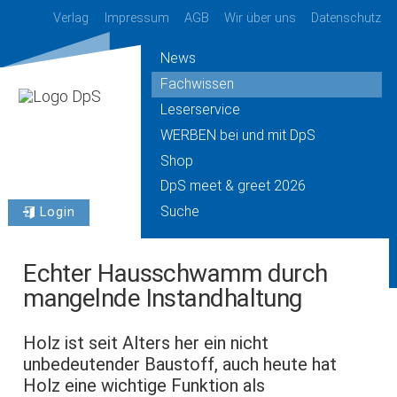
Verlag
Impressum
AGB
Wir über uns
Datenschutz
News
Fachwissen
Leserservice
WERBEN bei und mit DpS
Shop
DpS meet & greet 2026
Suche
Login
Echter Hausschwamm durch
mangelnde Instandhaltung
Holz ist seit Alters her ein nicht
unbedeutender Baustoff, auch heute hat
Holz eine wichtige Funktion als