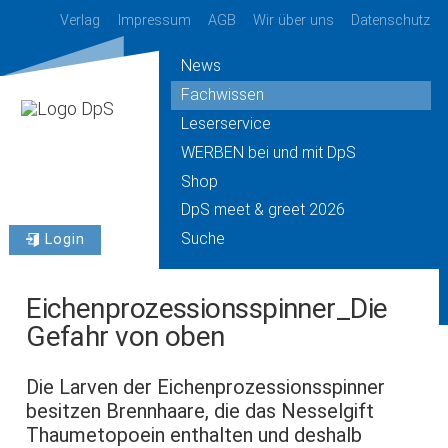
Verlag
Impressum
AGB
Wir über uns
Datenschutz
News
Fachwissen
Leserservice
WERBEN bei und mit DpS
Shop
DpS meet & greet 2026
Suche
Login
Eichenprozessionsspinner_Die
Gefahr von oben
Die Larven der Eichenprozessionsspinner
besitzen Brennhaare, die das Nesselgift
Thaumetopoein enthalten und deshalb