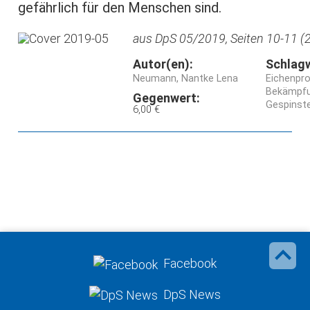
gefährlich für den Menschen sind.
aus DpS 05/2019, Seiten 10-11 (2
Autor(en):
Schlag
Neumann, Nantke Lena
Eichenpr
Bekämpf
Gegenwert:
Gespinst
6,00 €
Facebook
DpS News