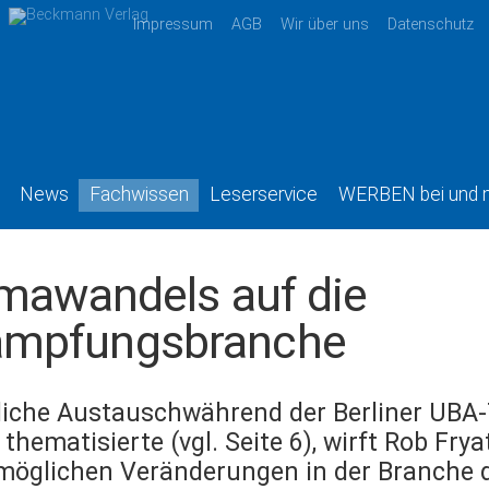
Impressum
AGB
Wir über uns
Datenschutz
News
Fachwissen
Leserservice
WERBEN bei und 
imawandels auf die
ämpfungsbranche
iche Austauschwährend der Berliner UBA-
hematisierte (vgl. Seite 6), wirft Rob Fry
e möglichen Veränderungen in der Branche 