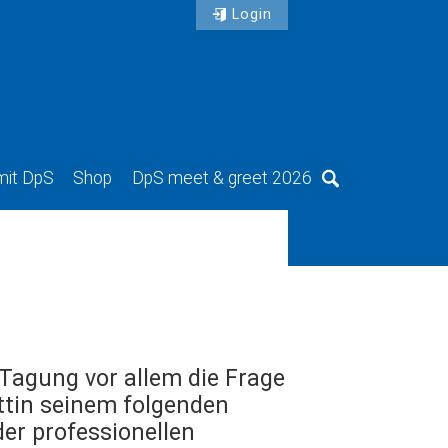
Login
mit DpS
Shop
DpS meet & greet 2026
Suche
Tagung vor allem die Frage
attin seinem folgenden
der professionellen