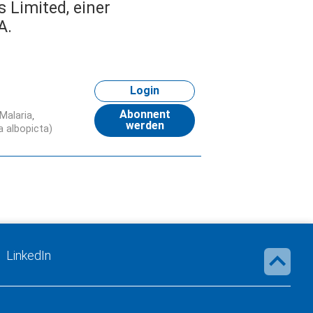
 Limited, einer
A.
Login
Abonnent
Malaria
werden
 albopicta)
LinkedIn