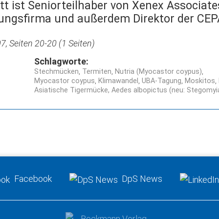
t ist Seniorteilhaber von Xenex Associates
tungsfirma und außerdem Direktor der CEP
, Seiten 20-20 (1 Seiten)
Schlagworte:
Stechmücken
Termiten
Nutria (Myocastor coypus)
Myocastor coypus
Klimawandel
UBA-Tagung
Moskitos
Asiatische Tigermücke, Aedes albopictus (neu: Stegomyia
Facebook
DpS News