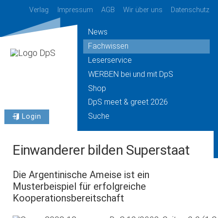
Verlag
Impressum
AGB
Wir über uns
Datenschutz
News
Fachwissen
Leserservice
WERBEN bei und mit DpS
Shop
DpS meet & greet 2026
Suche
Login
Einwanderer bilden Superstaat
Die Argentinische Ameise ist ein
Musterbeispiel für erfolgreiche
Kooperationsbereitschaft