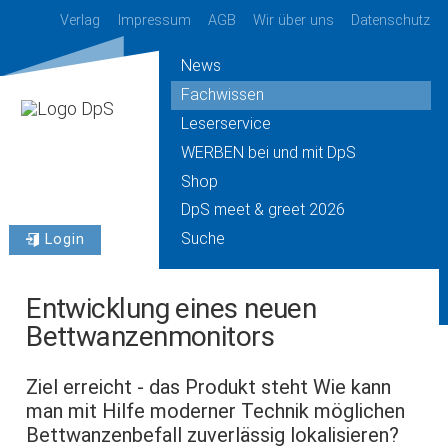
Verlag
Impressum
AGB
Wir über uns
Datenschutz
News
Fachwissen
Leserservice
WERBEN bei und mit DpS
Shop
DpS meet & greet 2026
Suche
Login
Entwicklung eines neuen
Bettwanzenmonitors
Ziel erreicht - das Produkt steht Wie kann
man mit Hilfe moderner Technik möglichen
Bettwanzenbefall zuverlässig lokalisieren?