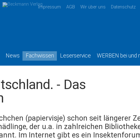
Impressum
AGB
Wir über uns
Datenschutz
News
Fachwissen
Leserservice
WERBEN bei und 
tschland. - Das
n
schchen (papiervisje) schon seit längerer Ze
ädlinge, der u.a. in zahlreichen Bibliotheke
annt. Im Internet gibt es ein Insektenfor