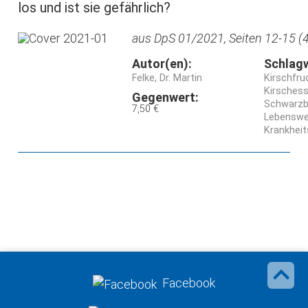
los und ist sie gefährlich?
aus DpS 01/2021, Seiten 12-15 (4
Autor(en):
Schlag
Felke, Dr. Martin
Kirschfruc
Kirschess
Gegenwert:
Schwarzbä
7,50 €
Lebenswe
Krankheit
Facebook