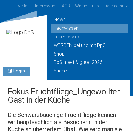
Verlag
Impressum
AGB
Wir über uns
Datenschutz
News
Fachwissen
Leserservice
WERBEN bei und mit DpS
Shop
DpS meet & greet 2026
Suche
Login
Fokus Fruchtfliege_Ungewollter
Gast in der Küche
Die Schwarzbäuchige Fruchtfliege kennen
wir hauptsächlich als Besucherin in der
Küche an überreifem Obst. Wie wird man sie