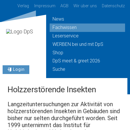
Verlag
Impressum
AGB
Wir über uns
Datenschutz
News
Fachwissen
Leserservice
WERBEN bei und mit DpS
Shop
DpS meet & greet 2026
Suche
Login
Holzzerstörende Insekten
Langzeituntersuchungen zur Aktivität von
holzzerstörenden Insekten in Gebäuden sind
bisher nur selten durchgeführt worden. Seit
1999 unternimmt das Institut für