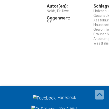
Autor(en):
Schlag
Noldt, Dr. Uwe
Holzschu
Gescheck
Gegenwert:
Xestobiu
5 €
Hausbockk
Gewöhnli
Brauner S
Anobium 
Westfäli
Facebook
DpS News