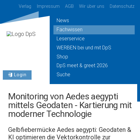
Verlag
Impressum
AGB
Wir über uns
Datenschutz
News
Fachwissen
Leserservice
WERBEN bei und mit DpS
Shop
DpS meet & greet 2026
Suche
Login
Monitoring von Aedes aegypti
mittels Geodaten - Kartierung mit
moderner Technologie
Gelbfiebermücke Aedes aegypti: Geodaten &
KI optimieren die Vektorkontrolle zur