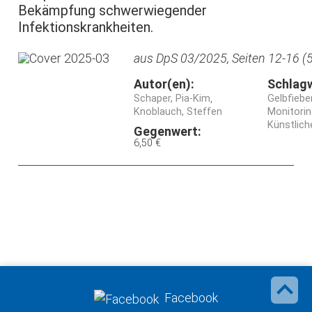
Bekämpfung schwerwiegender
Infektionskrankheiten.
aus DpS 03/2025, Seiten 12-16 (5
Autor(en):
Schlag
Schaper, Pia-Kim
Gelbfiebe
Knoblauch, Steffen
Monitori
Künstliche
Gegenwert:
6,50 €
Facebook