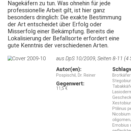
Nagekäfern zu tun. Was ohnehin für jede
professionelle Arbeit gilt, ist hier ganz
besonders dringlich: Die exakte Bestimmung
der Art entscheidet über Erfolg oder
Misserfolg einer Bekämpfung. Bereits die
Lokalisierung der Befallsorte erfordert eine
gute Kenntnis der verschiedenen Arten.
aus DpS 10/2009, Seiten 8-11 (4 
Autor(en):
Schlag
Pospischil, Dr. Reiner
Brotkäfe
Stegobiu
Gegenwert:
Tabakkäfe
11,5 €
Lasioder
Gescheck
Xestobiu
Ptilinus p
Nicobium
oligomeru
Ernobius 
gefleckte