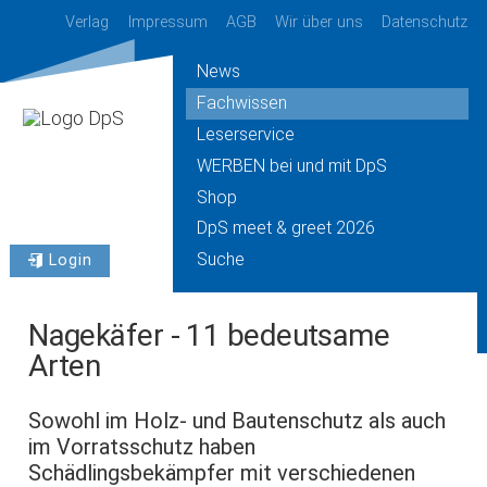
Verlag
Impressum
AGB
Wir über uns
Datenschutz
News
Fachwissen
Leserservice
WERBEN bei und mit DpS
Shop
DpS meet & greet 2026
Suche
Login
Nagekäfer - 11 bedeutsame
Arten
Sowohl im Holz- und Bautenschutz als auch
im Vorratsschutz haben
Schädlingsbekämpfer mit verschiedenen