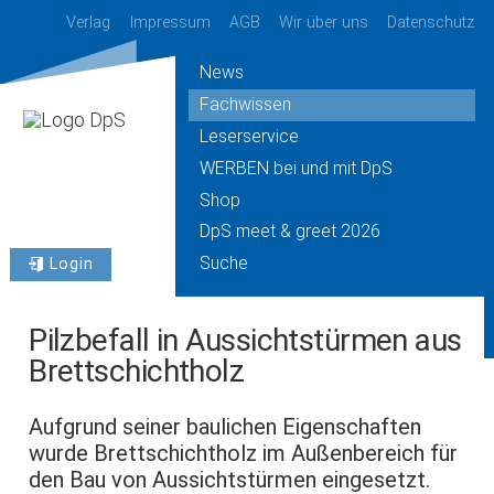
Verlag
Impressum
AGB
Wir über uns
Datenschutz
News
Fachwissen
Leserservice
WERBEN bei und mit DpS
Shop
DpS meet & greet 2026
Suche
Login
Pilzbefall in Aussichtstürmen aus
Brettschichtholz
Aufgrund seiner baulichen Eigenschaften
wurde Brettschichtholz im Außenbereich für
den Bau von Aussichtstürmen eingesetzt.