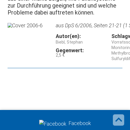
zur Durchführung geeignet sind und welche
Probleme dabei auftreten können.
aus DpS 6/2006, Seiten 21-21 (1 
Autor(en):
Schlag
Biebl, Stephan
Vorratss
Monitori
Gegenwert:
Methylbr
2,5 €
Sulfuryldi
Facebook