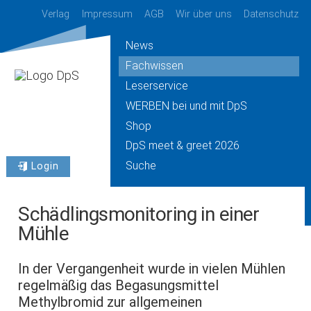
Verlag
Impressum
AGB
Wir über uns
Datenschutz
News
Fachwissen
Leserservice
WERBEN bei und mit DpS
Shop
DpS meet & greet 2026
Suche
Login
Schädlingsmonitoring in einer
Mühle
In der Vergangenheit wurde in vielen Mühlen
regelmäßig das Begasungsmittel
Methylbromid zur allgemeinen