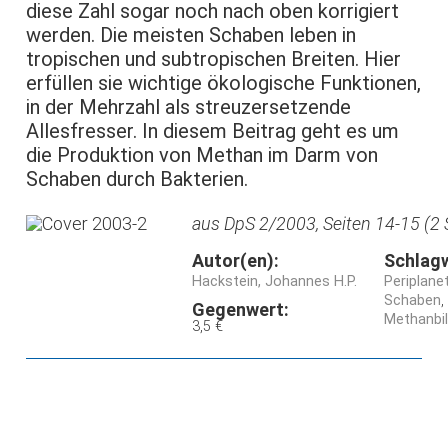
diese Zahl sogar noch nach oben korrigiert
werden. Die meisten Schaben leben in
tropischen und subtropischen Breiten. Hier
erfüllen sie wichtige ökologische Funktionen,
in der Mehrzahl als streuzersetzende
Allesfresser. In diesem Beitrag geht es um
die Produktion von Methan im Darm von
Schaben durch Bakterien.
aus DpS 2/2003, Seiten 14-15 (2 
Autor(en):
Schlag
Hackstein, Johannes H.P.
Periplane
Schaben
Gegenwert:
Methanbi
3,5 €