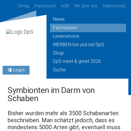
Verlag
Impressum
AGB
Wir über uns
Datenschutz
News
Fachwissen
Leserservice
WERBEN bei und mit DpS
Shop
DpS meet & greet 2026
Suche
Login
Symbionten im Darm von
Schaben
Bisher wurden mehr als 3500 Schabenarten
beschrieben. Man schätzt jedoch, dass es
mindestens 5000 Arten gibt, eventuell muss