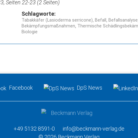
, Seiten 22-23 (2 Seiten)
Schlagworte:
Tabakkäfer (Lasioderma serricone)
Befall
Befallsanalyse
Bekämpfungsmaßnahmen
Thermische Schädlingsbekä
Biologie
Facebook
DpS News
+49 5132 8591-0
info@beckmann-verlag.de
© 2026 Beckmann Verlag