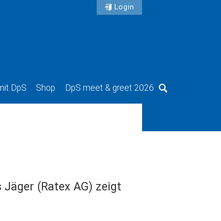
Login
mit DpS
Shop
DpS meet & greet 2026
Suche
 Jäger (Ratex AG) zeigt