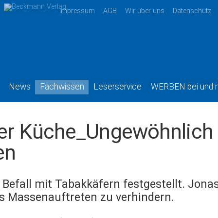
Impressum
AGB
Wir über uns
Datenschutz
News
Fachwissen
Leserservice
WERBEN bei und 
der Küche_Ungewöhnlich
en
efall mit Tabakkäfern festgestellt. Jonas
es Massenauftreten zu verhindern.