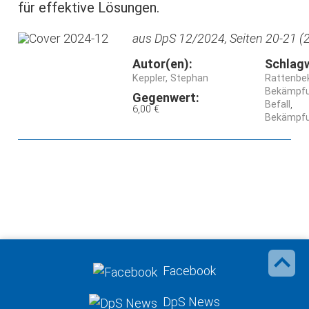
für effektive Lösungen.
aus DpS 12/2024, Seiten 20-21 (2
Autor(en):
Schlag
Keppler, Stephan
Rattenbe
Bekämpfu
Gegenwert:
Befall
6,00 €
Bekämpf
Facebook
DpS News