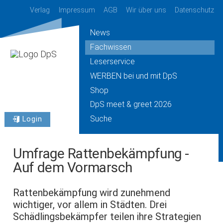
Verlag
Impressum
AGB
Wir über uns
Datenschutz
News
Fachwissen
Leserservice
WERBEN bei und mit DpS
Shop
DpS meet & greet 2026
Suche
Login
Umfrage Rattenbekämpfung -
Auf dem Vormarsch
Rattenbekämpfung wird zunehmend
wichtiger, vor allem in Städten. Drei
Schädlingsbekämpfer teilen ihre Strategien