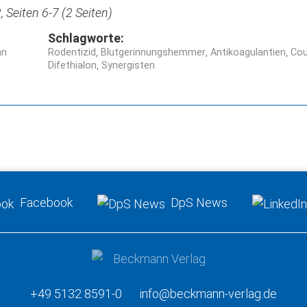
 Seiten 6-7 (2 Seiten)
Schlagworte:
an
Rodentizid
Blutgerinnungshemmer
Antikoagulantien
Cou
Difethialon
Synergisten
Facebook
DpS News
+49 5132 8591-0
info@beckmann-verlag.de