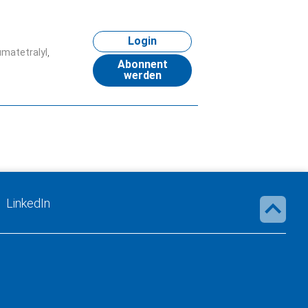
Login
matetralyl
Abonnent
werden
LinkedIn