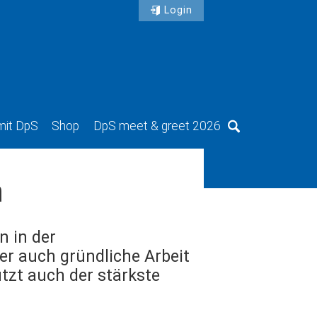
Login
mit DpS
Shop
DpS meet & greet 2026
Suche
n
n in der
r auch gründliche Arbeit
tzt auch der stärkste