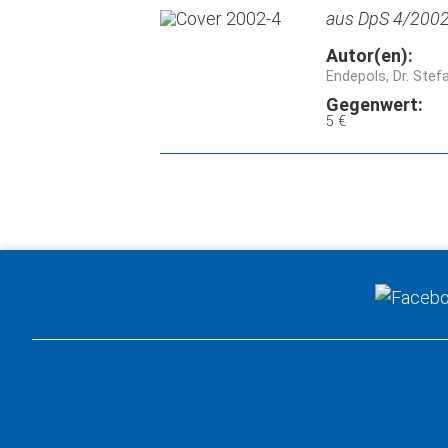
aus DpS 4/2002,
Autor(en):
Endepols, Dr. Stef
Gegenwert:
5 €