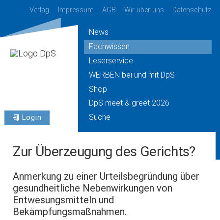
Verlag
Impressum
AGB
Wir über uns
Datenschutz
News
Fachwissen
Leserservice
WERBEN bei und mit DpS
Shop
DpS meet & greet 2026
Suche
Login
Zur Überzeugung des Gerichts?
Anmerkung zu einer Urteilsbegründung über
gesundheitliche Nebenwirkungen von
Entwesungsmitteln und
Bekämpfungsmaßnahmen.