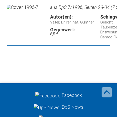
aus DpS 7/1996, Seiten 28-34 (7 
Autor(en):
Schlag
Vater, Dr. rer. nat. Günther
Gericht
Taubenzec
Gegenwert:
Entwesu
8,5 €
Camco F
Facebook
DpS News