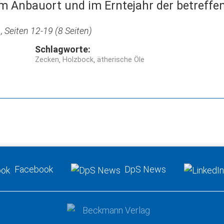
 Anbauort und im Erntejahr der betreffen
 Seiten 12-19 (8 Seiten)
Schlagworte:
Zecken
Holzbock
ätherische Öle
Facebook
DpS News