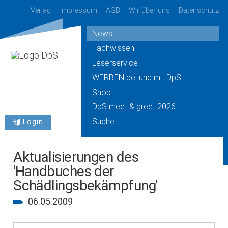
Verlag
Impressum
AGB
Wir über uns
Datenschutz
News
Fachwissen
Leserservice
WERBEN bei und mit DpS
Shop
DpS meet & greet 2026
Suche
Login
Aktualisierungen des
'Handbuches der
Schädlingsbekämpfung'
06.05.2009