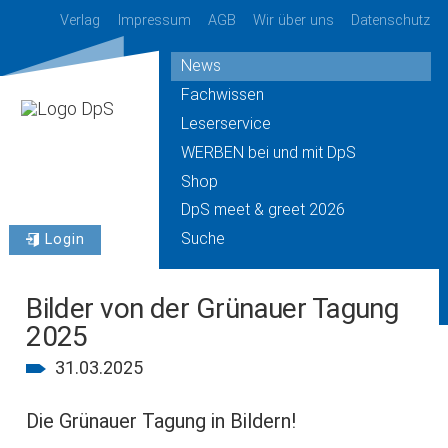
Verlag
Impressum
AGB
Wir über uns
Datenschutz
News
Fachwissen
Leserservice
WERBEN bei und mit DpS
Shop
DpS meet & greet 2026
Suche
Login
Bilder von der Grünauer Tagung
2025
31.03.2025
Die Grünauer Tagung in Bildern!