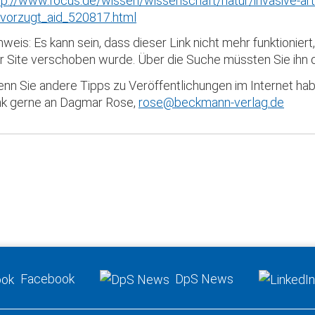
tp://www.focus.de/wissen/wissenschaft/natur/invasive-art
vorzugt_aid_520817.html
nweis: Es kann sein, dass dieser Link nicht mehr funktioniert
r Site verschoben wurde. Über die Suche müssten Sie ihn d
nn Sie andere Tipps zu Veröffentlichungen im Internet hab
nk gerne an Dagmar Rose,
rose@beckmann-verlag.de
Facebook
DpS News