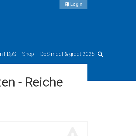
Login
mit DpS
Shop
DpS meet & greet 2026
Suche
ten - Reiche