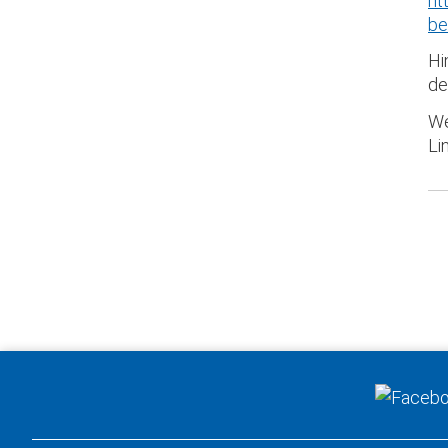
ht
be
Hi
de
We
Li