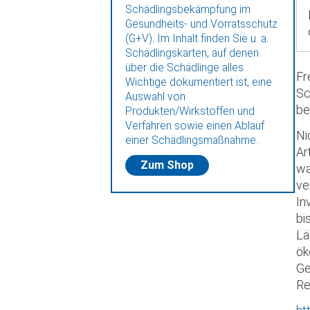
Schädlingsbekämpfung im
Gesundheits- und Vorratsschutz
(G+V). Im Inhalt finden Sie u. a.
Schädlingskarten, auf denen
über die Schädlinge alles
Fr
Wichtige dokumentiert ist, eine
Sc
Auswahl von
be
Produkten/Wirkstoffen und
Verfahren sowie einen Ablauf
Ni
einer Schädlingsmaßnahme.
Ar
Zum Shop
wa
ve
In
bi
Lä
ök
Ge
Re