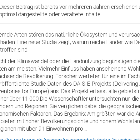
Dieser Beitrag ist bereits vor mehreren Jahren erschienen
optimal dargestellte oder veraltete Inhalte.
emde Arten stören das natürliche Ökosystem und verursac
häden. Eine neue Studie zeigt, warum reiche Länder wie 
troffen sind.
cht der Klimawandel oder die Landnutzung begünstigen die
ten am meisten. Vielmehr Einfluss haben anscheinend Wohl
chsende Bevölkerung. Forscher werteten für eine im Fac
röffentlichte Studie Daten des DAISIE-Projekts (Delivering
ventories for Europe) aus. Das Projekt erfasst alle gebiets
sher über 11 000.Die Wissenschaftler untersuchten nun die 
ndern und Regionen. Sie verglichen dabei die geografischen
onomischen Faktoren. Das Ergebnis: Am größten war die An
bieten mit hoher Bevölkerungsdichte und hohem Wohlstan
gionen mit über 91 Einwohnern pro ...