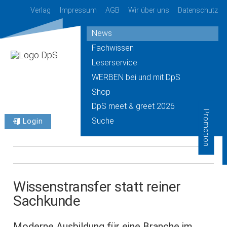
Verlag
Impressum
AGB
Wir über uns
Datenschutz
News
Fachwissen
Leserservice
WERBEN bei und mit DpS
Shop
DpS meet & greet 2026
Promotion
Suche
Login
Wissenstransfer statt reiner
Sachkunde
Moderne Ausbildung für eine Branche im