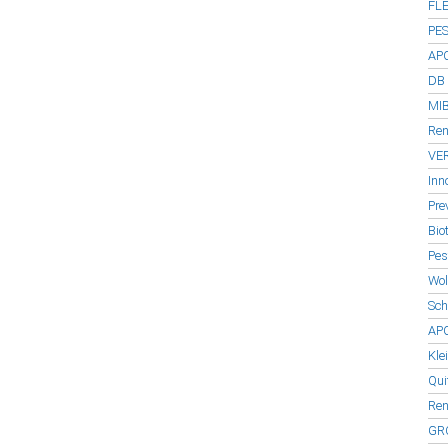
FLE
PES
APC
DB 
MIB
Ren
VER
Inn
Pre
Bio
Pes
Wol
Sch
APC
Kle
Qui
Ren
GR