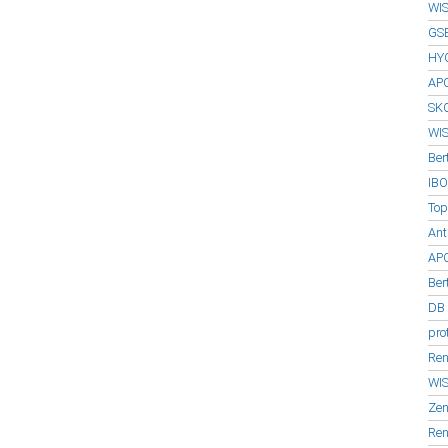
WIS
GSE
HYG
APC
SKO
WIS
Ber
IBO
Top
Ant
AP
Be
DB 
pro
Ren
WIS
Zen
Ren