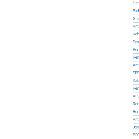
Der
Bio
Gri
Ant
Koh
Sys
Ren
Ren
Ant
SPS
Sek
Ren
APC
Ren
Ber
Ant
Jos
BPS