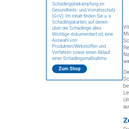
Schädlingsbekämpfung im
Gesundheits- und Vorratsschutz
(G+V). Im Inhalt finden Sie u. a.
Schädlingskarten, auf denen
Vo
über die Schädlinge alles
Ma
Wichtige dokumentiert ist, eine
Auswahl von
Sc
Produkten/Wirkstoffen und
Re
Verfahren sowie einen Ablauf
Na
einer Schädlingsmaßnahme.
wi
Zum Shop
Di
Sc
be
Le
Un
au
Z