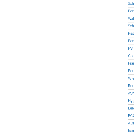
Sch
Ber
Wal
Sch
P&L
Boc
P.S
Cos
Fra
Ber
W &
Ren
AS 
Hyg
Lee
EC
ACE
hen