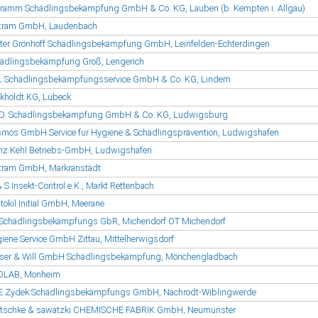
ramm Schädlingsbekämpfung GmbH & Co. KG, Lauben (b. Kempten i. Allgäu)
tram GmbH, Laudenbach
ter Grönhoff Schädlingsbekämpfung GmbH, Leinfelden-Echterdingen
ädlingsbekämpfung Groß, Lengerich
 Schädlingsbekämpfungsservice GmbH & Co. KG, Lindern
kholdt KG, Lübeck
.D. Schädlingsbekämpfung GmbH & Co. KG, Ludwigsburg
mos GmbH Service für Hygiene & Schädlingsprävention, Ludwigshafen
nz Kehl Betriebs-GmbH, Ludwigshafen
tram GmbH, Markranstädt
 S Insekt-Control e.K., Markt Rettenbach
tokil Initial GmbH, Meerane
Schädlingsbekämpfungs GbR, Michendorf OT Michendorf
iene Service GmbH Zittau, Mittelherwigsdorf
ser & Will GmbH Schädlingsbekämpfung, Mönchengladbach
OLAB, Monheim
 Zydek Schädlingsbekämpfungs GmbH, Nachrodt-Wiblingwerde
tschke & sawatzki CHEMISCHE FABRIK GmbH, Neumünster