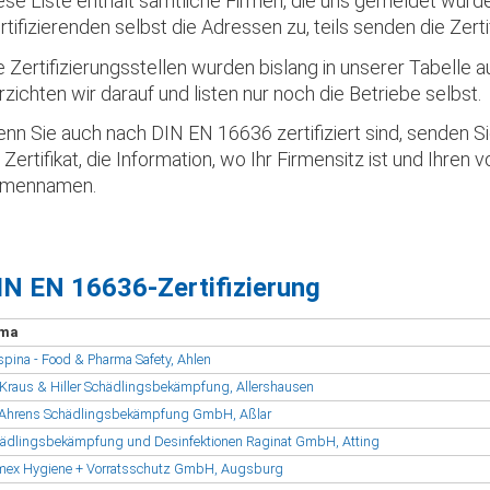
ese Liste enthält sämtliche Firmen, die uns gemeldet wurden.
rtifizierenden selbst die Adressen zu, teils senden die Zerti
e Zertifizierungsstellen wurden bislang in unserer Tabelle a
rzichten wir darauf und listen nur noch die Betriebe selbst.
nn Sie auch nach DIN EN 16636 zertifiziert sind, senden S
r Zertifikat, die Information, wo Ihr Firmensitz ist und Ihren v
rmennamen.
IN EN 16636-Zertifizierung
rma
pina - Food & Pharma Safety, Ahlen
Kraus & Hiller Schädlingsbekämpfung, Allershausen
 Ahrens Schädlingsbekämpfung GmbH, Aßlar
ädlingsbekämpfung und Desinfektionen Raginat GmbH, Atting
ex Hygiene + Vorratsschutz GmbH, Augsburg