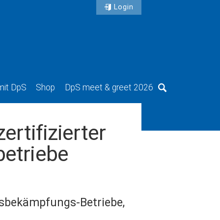
Login
mit DpS
Shop
DpS meet & greet 2026
Suche
rtifizierter
etriebe
ngsbekämpfungs-Betriebe,