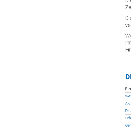
Di
Ze
Di
ve
We
Ih
Fi
D
Fi
Wes
AK 
Dr.
Sch
Gem