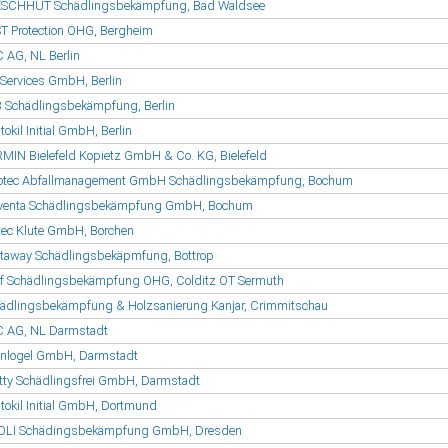
SCHHUT Schädlingsbekämpfung, Bad Waldsee
T Protection OHG, Bergheim
 AG, NL Berlin
Services GmbH, Berlin
 Schädlingsbekämpfung, Berlin
tokil Initial GmbH, Berlin
MIN Bielefeld Kopietz GmbH & Co. KG, Bielefeld
otec Abfallmanagement GmbH Schädlingsbekämpfung, Bochum
venta Schädlingsbekämpfung GmbH, Bochum
tec Klute GmbH, Borchen
taway Schädlingsbekäpmfung, Bottrop
f Schädlingsbekämpfung OHG, Colditz OT Sermuth
ädlingsbekämpfung & Holzsanierung Kanjar, Crimmitschau
 AG, NL Darmstadt
inlogel GmbH, Darmstadt
tty Schädlingsfrei GmbH, Darmstadt
tokil Initial GmbH, Dortmund
OLI Schädingsbekämpfung GmbH, Dresden