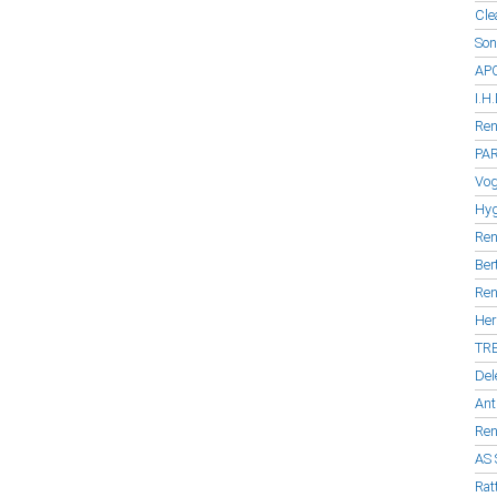
Cle
Son
APC
I.H
Ren
PAR
Vog
Hyg
Ren
Ber
Ren
Her
TRE
Del
Ant
Ren
AS 
Rat