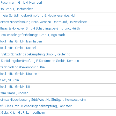
 Puschmann GmbH, Hochdorf
Pro GmbH, Höhfröschen
llmeier Schädlingsbekämpfung & Hygieneservice, Hof
icimex Niederlassung Nord/West NL Dortmund, Holzwickede
lhaas & Honecker GmbH Schädlingsbekämpfung, Hürth
Tec Schädlingsfreihaltungs GmbH, Ingolstadt
tokil Initial GmbH, Isernhagen
tokil Initial GmbH, Kassel
i-Vektor Schädingsbekämpfung GmbH, Kaufering
 Schädlingsbekämpfung P. Schürmann GmbH, Kempen
tra Schädlingsbekämpfung, Kiel
tokil Initial GmbH, Kirchheim
 AG, NL Köln
tokil Initial GmbH, Köln
tram GmbH, Konken
icimex Niederlassung Süd/West NL Stuttgart, Kornwestheim
ef Gilles GmbH Schädlingsbekämpfung, Lahnstein
 Gebr. Kilian GbR, Lampertheim