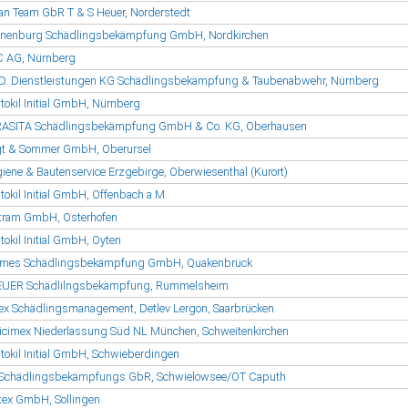
an Team GbR T & S Heuer, Norderstedt
nenburg Schädlingsbekämpfung GmbH, Nordkirchen
 AG, Nürnberg
.D. Dienstleistungen KG Schädlingsbekämpfung & Taubenabwehr, Nürnberg
tokil Initial GmbH, Nürnberg
ASITA Schädlingsbekämpfung GmbH & Co. KG, Oberhausen
t & Sommer GmbH, Oberursel
iene & Bautenservice Erzgebirge, Oberwiesenthal (Kurort)
tokil Initial GmbH, Offenbach a.M.
tram GmbH, Osterhofen
tokil Initial GmbH, Oyten
mes Schädlingsbekämpfung GmbH, Quakenbrück
UER Schädlilngsbekämpfung, Rümmelsheim
ex Schädlingsmanagement, Detlev Lergon, Saarbrücken
icimex Niederlassung Süd NL München, Schweitenkirchen
tokil Initial GmbH, Schwieberdingen
Schädlingsbekämpfungs GbR, Schwielowsee/OT Caputh
tex GmbH, Sollingen