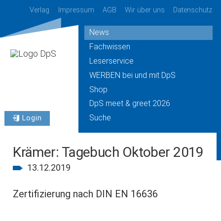
Verlag
Impressum
AGB
Wir über uns
Datenschutz
News
Fachwissen
Leserservice
WERBEN bei und mit DpS
Shop
DpS meet & greet 2026
Suche
Login
Krämer: Tagebuch Oktober 2019
13.12.2019
Zertifizierung nach DIN EN 16636