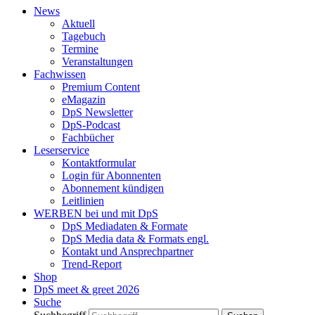
News
Aktuell
Tagebuch
Termine
Veranstaltungen
Fachwissen
Premium Content
eMagazin
DpS Newsletter
DpS-Podcast
Fachbücher
Leserservice
Kontaktformular
Login für Abonnenten
Abonnement kündigen
Leitlinien
WERBEN bei und mit DpS
DpS Mediadaten & Formate
DpS Media data & Formats engl.
Kontakt und Ansprechpartner
Trend-Report
Shop
DpS meet & greet 2026
Suche