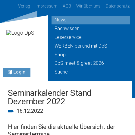
Verlag
Impressum
AGB
Wir über uns
Datenschutz
News
Fachwissen
Leserservice
WERBEN bei und mit DpS
Shop
DpS meet & greet 2026
Suche
Login
Seminarkalender Stand
Dezember 2022
16.12.2022
Hier finden Sie die aktuelle Übersicht der
Seminartermine.