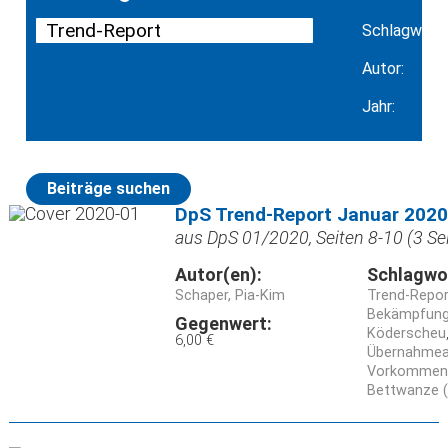
Schlagwort:
Autor:
Jahr:
Beiträge suchen
DpS Trend-Report Januar 2020
aus DpS 01/2020, Seiten 8-10 (3 Se
Autor(en):
Schlagwo
Schaper, Pia-Kim
Trend-Repor
Bekämpfung
Gegenwert:
Köderscheu
6,00 €
Übernahme
Vorkommen
Bettwanze (