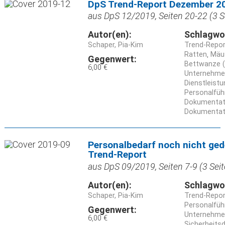
DpS Trend-Report Dezember 2
aus DpS 12/2019, Seiten 20-22 (3 S
Autor(en):
Schlagwo
Schaper, Pia-Kim
Trend-Repor
Ratten
Mäu
Gegenwert:
Bettwanze (
6,00 €
Unternehme
Dienstleist
Personalfüh
Dokumentat
Dokumentat
Personalbedarf noch nicht ge
Trend-Report
aus DpS 09/2019, Seiten 7-9 (3 Seit
Autor(en):
Schlagwo
Schaper, Pia-Kim
Trend-Repor
Personalfüh
Gegenwert:
Unternehme
6,00 €
Sicherheits