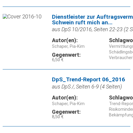
Dienstleister zur Auftragsverm
Schwein ruft mich an...
aus DpS 10/2016, Seiten 22-23 (2 S
Autor(en):
Schlagwo
Schaper, Pia-Kim
Vermittlung
Schädlings
Gegenwert:
Verbraucher
6,50 €
DpS_Trend-Report 06_2016
aus DpS /, Seiten 6-9 (4 Seiten)
Autor(en):
Schlagwo
Schaper, Pia-Kim
Trend-Repor
Risikomind
Gegenwert:
Bekämpfun
8,50 €