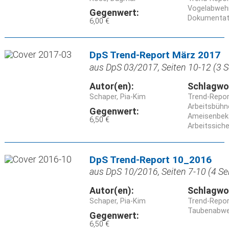
Vogelabweh
Gegenwert:
Dokumentat
6,00 €
DpS Trend-Report März 2017
aus DpS 03/2017, Seiten 10-12 (3 S
Autor(en):
Schlagwo
Schaper, Pia-Kim
Trend-Repor
Arbeitsbühn
Gegenwert:
Ameisenbe
6,50 €
Arbeitssiche
DpS Trend-Report 10_2016
aus DpS 10/2016, Seiten 7-10 (4 Se
Autor(en):
Schlagwo
Schaper, Pia-Kim
Trend-Repor
Taubenabwe
Gegenwert:
6,50 €