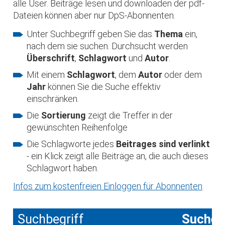
alle User. Beiträge lesen und downloaden der pdf-
Dateien können aber nur DpS-Abonnenten.
Unter Suchbegriff geben Sie das
Thema
ein,
nach dem sie suchen. Durchsucht werden
Überschrift
,
Schlagwort
und
Autor
.
Mit einem
Schlagwort
, dem
Autor
oder dem
Jahr
können Sie die Suche effektiv
einschränken.
Die
Sortierung
zeigt die Treffer in der
gewünschten Reihenfolge
Die Schlagworte jedes
Beitrages sind verlinkt
- ein Klick zeigt alle Beiträge an, die auch dieses
Schlagwort haben.
Infos zum kostenfreien Einloggen für Abonnenten
Suchbegriff
Suche 