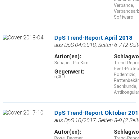
Verbände
Verbandsarb
Software
DpS Trend-Report April 2018
aus DpS 04/2018, Seiten 6-7 (2 Seit
Autor(en):
Schlagwo
Schaper, Pia-Kim
Trend-Repor
Pest-Protec
Gegenwert:
Rodentizid
6,00 €
Rattenbekä
Sachkunde
Antikoagula
DpS Trend-Report Oktober 201
aus DpS 10/2017, Seiten 8-9 (2 Seit
Autor(en):
Schlagwo
Rose, Dagmar
Trend-Repor