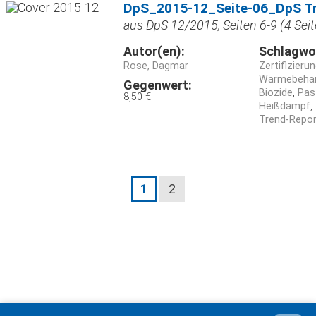
DpS_2015-12_Seite-06_DpS Tr
aus DpS 12/2015, Seiten 6-9 (4 Seit
Autor(en):
Schlagwo
Rose, Dagmar
Zertifizieru
Wärmebeha
Gegenwert:
Biozide
Pas
8,50 €
Heißdampf
Trend-Repor
1
2