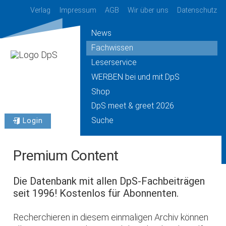
Verlag
Impressum
AGB
Wir über uns
Datenschutz
News
Fachwissen
Leserservice
WERBEN bei und mit DpS
Shop
DpS meet & greet 2026
Suche
Login
Premium Content
Die Datenbank mit allen DpS-Fachbeiträgen
seit 1996! Kostenlos für Abonnenten.
Recherchieren in diesem einmaligen Archiv können